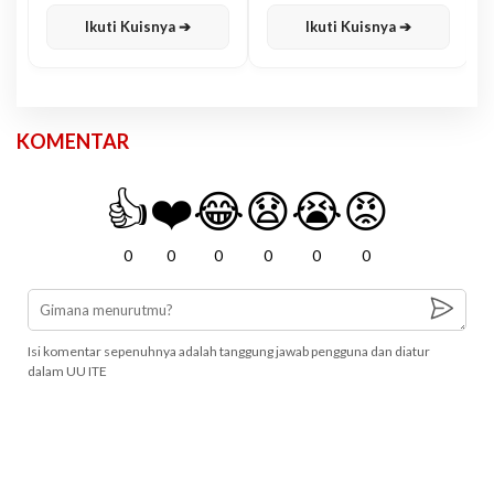
Karisma
Jawa
Ikuti Kuisnya ➔
Ikuti Kuisnya ➔
KOMENTAR
👍
❤️
😂
😧
😭
😡
0
0
0
0
0
0
Isi komentar sepenuhnya adalah tanggung jawab pengguna dan diatur
dalam UU ITE