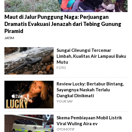
Maut di Jalur Punggung Naga: Perjuangan
Dramatis Evakuasi Jenazah dari Tebing Gunung
Piramid
JATIM
Sungai Cileungsi Tercemar
Limbah, Kualitas Air Lampaui Baku
Mutu
FOTO
Review Lucky: Bertabur Bintang,
Sayangnya Naskah Terlalu
Dangkal Dinikmati
YOUR SAY
Skema Pembiayaan Mobil Listrik
Viral Wuling Aira ev
OTOMOTIF