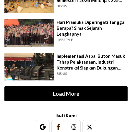
Semester I 2026 Melonjak 225
Persen
BISNIS
Hari Pramuka Diperingati Tanggal
Berapa? Simak Sejarah
Lengkapnya
LIFESTYLE
Implementasi Aspal Buton Masuk
Tahap Pelaksanaan, Industri
Konstruksi Siapkan Dukungan
Teknologi
BISNIS
Load More
Ikuti Kami