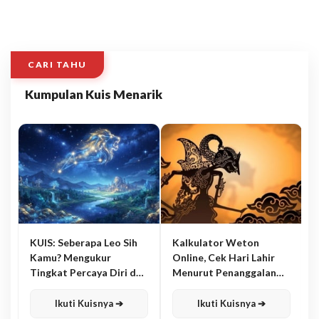
CARI TAHU
Kumpulan Kuis Menarik
KUIS: Seberapa Leo Sih
Kalkulator Weton
Kamu? Mengukur
Online, Cek Hari Lahir
Tingkat Percaya Diri dan
Menurut Penanggalan
Karisma
Jawa
Ikuti Kuisnya ➔
Ikuti Kuisnya ➔