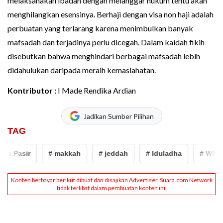
melaksanakan ibadah dengan melanggar hukum tentu akan
menghilangkan esensinya. Berhaji dengan visa non haji adalah
perbuatan yang terlarang karena menimbulkan banyak
mafsadah dan terjadinya perlu dicegah. Dalam kaidah fikih
disebutkan bahwa menghindari berbagai mafsadah lebih
didahulukan daripada meraih kemaslahatan.
Kontributor :
I Made Rendika Ardian
Jadikan Sumber Pilihan
TAG
Pasir
# makkah
# jeddah
# Iduladha
# WNI