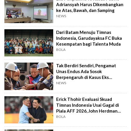
Adriansyah Harus Dikembangkan
ke Atas, Bawah, dan Samping
NEWS
Dari Batam Menuju Timnas
Indonesia, Garudayaksa FC Buka
Kesempatan bagi Talenta Muda
BOLA
Tak Berdiri Sendiri, Pengamat
Unas Endus Ada Sosok
Berpengaruh di Kasus Eks
Jampidsus
NEWS
Erick Thohir Evaluasi Skuad
Timnas Indonesia Usai Gagal di
Piala AFF 2026, John Herdman
Out?
BOLA