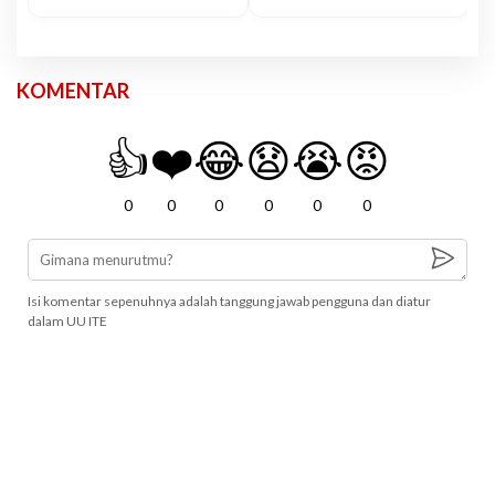
KOMENTAR
👍
❤️
😂
😧
😭
😡
0
0
0
0
0
0
Isi komentar sepenuhnya adalah tanggung jawab pengguna dan diatur
dalam UU ITE