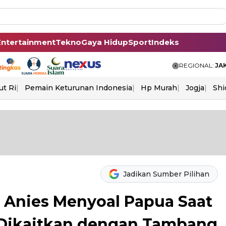
Entertainment
Tekno
Gaya Hidup
Sport
Indeks
REGIONAL:
JA
ut Ri
Pemain Keturunan Indonesia
Hp Murah
Jogja
Shi
Jadikan Sumber Pilihan
 Anies Menyoal Papua Saat
 Dikaitkan dengan Tambang