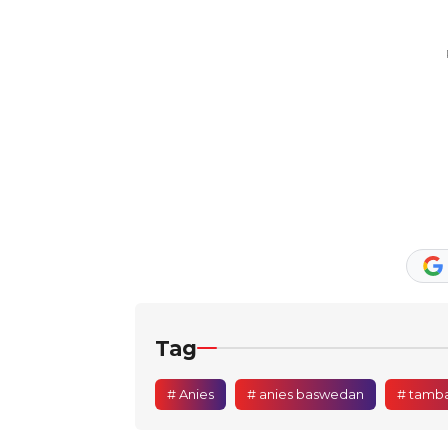
Tag
# Anies
# anies baswedan
# tamba