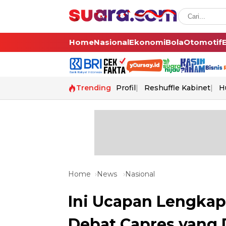
Home
Nasional
Ekonomi
Bola
Otomotif
Trending
Profil
Reshuffle Kabinet
H
Home
News
Nasional
Ini Ucapan Lengkap
Debat Capres yang