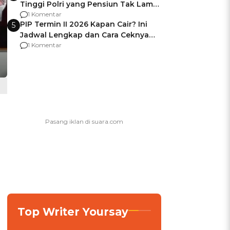
Tinggi Polri yang Pensiun Tak Lama
Usai Jadi Brigjen
1 Komentar
PIP Termin II 2026 Kapan Cair? Ini
5
Jadwal Lengkap dan Cara Ceknya
agar Dana Tidak Hangus!
1 Komentar
Top Writer Yoursay