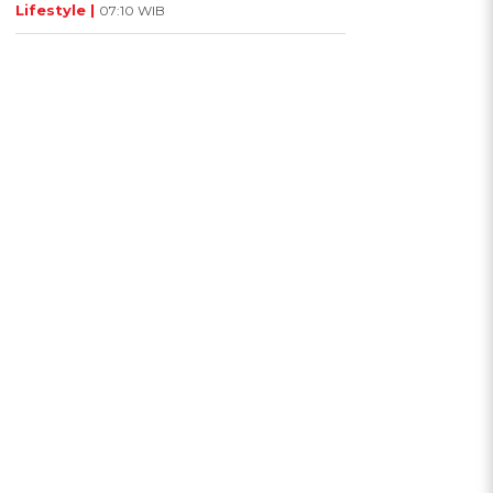
Lifestyle |
07:10 WIB