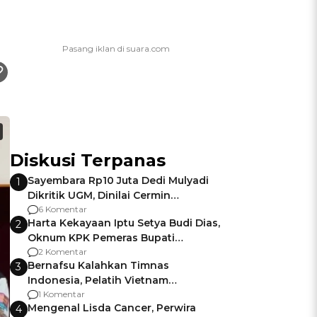
Diskusi Terpanas
Sayembara Rp10 Juta Dedi Mulyadi
1
Dikritik UGM, Dinilai Cermin
Gagalnya Negara Jamin Keamanan
6 Komentar
Harta Kekayaan Iptu Setya Budi Dias,
2
Oknum KPK Pemeras Bupati
Pemalang
2 Komentar
Bernafsu Kalahkan Timnas
3
Indonesia, Pelatih Vietnam
Berencana Pakai Jimat di Pakansari
1 Komentar
Mengenal Lisda Cancer, Perwira
4