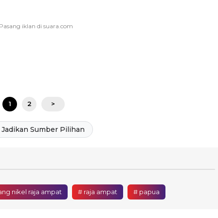
1
2
>
Jadikan Sumber Pilihan
ng nikel raja ampat
# raja ampat
# papua