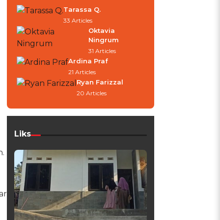
Tarassa Q.
33 Articles
Oktavia
Ningrum
31 Articles
Ardina Praf
21 Articles
Ryan Farizzal
20 Articles
Liks
n.
ar