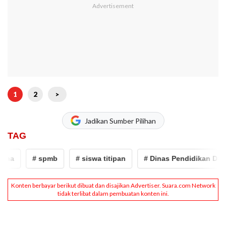
1
2
>
Jadikan Sumber Pilihan
TAG
na
# spmb
# siswa titipan
# Dinas Pendidikan DKI