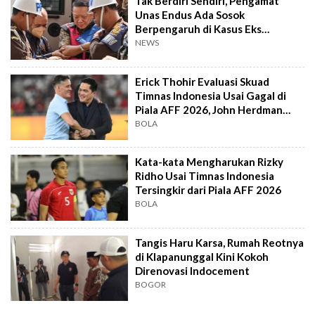
Tak Berdiri Sendiri, Pengamat
Unas Endus Ada Sosok
Berpengaruh di Kasus Eks
Jampidsus
NEWS
Erick Thohir Evaluasi Skuad
Timnas Indonesia Usai Gagal di
Piala AFF 2026, John Herdman
Out?
BOLA
Kata-kata Mengharukan Rizky
Ridho Usai Timnas Indonesia
Tersingkir dari Piala AFF 2026
BOLA
Tangis Haru Karsa, Rumah Reotnya
di Klapanunggal Kini Kokoh
Direnovasi Indocement
BOGOR