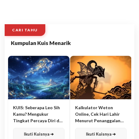
CARI TAHU
Kumpulan Kuis Menarik
KUIS: Seberapa Leo Sih
Kalkulator Weton
Kamu? Mengukur
Online, Cek Hari Lahir
Tingkat Percaya Diri dan
Menurut Penanggalan
Karisma
Jawa
Ikuti Kuisnya ➔
Ikuti Kuisnya ➔