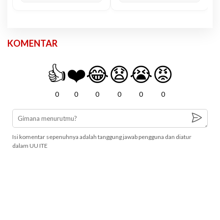
KOMENTAR
👍
❤️
😂
😧
😭
😡
0
0
0
0
0
0
Isi komentar sepenuhnya adalah tanggung jawab pengguna dan diatur
dalam UU ITE