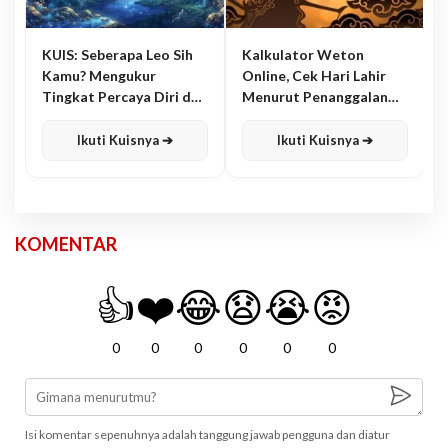
KUIS: Seberapa Leo Sih
Kalkulator Weton
Kamu? Mengukur
Online, Cek Hari Lahir
Tingkat Percaya Diri dan
Menurut Penanggalan
Karisma
Jawa
Ikuti Kuisnya ➔
Ikuti Kuisnya ➔
KOMENTAR
👍
❤️
😂
😧
😭
😡
0
0
0
0
0
0
Isi komentar sepenuhnya adalah tanggung jawab pengguna dan diatur