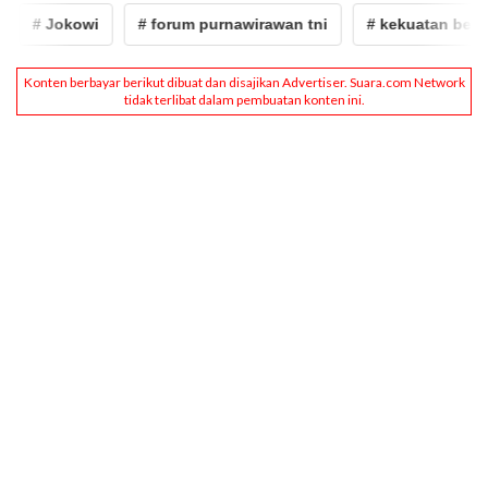
# Jokowi
# forum purnawirawan tni
# kekuatan besar