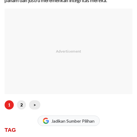
paham dan justru meremehkan integritas mereka.
1
2
>
Jadikan Sumber Pilihan
TAG