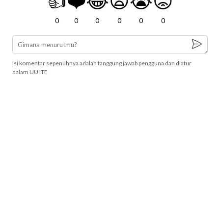
👍
❤️
😂
😧
😭
😡
0
0
0
0
0
0
Isi komentar sepenuhnya adalah tanggung jawab pengguna dan diatur
dalam UU ITE