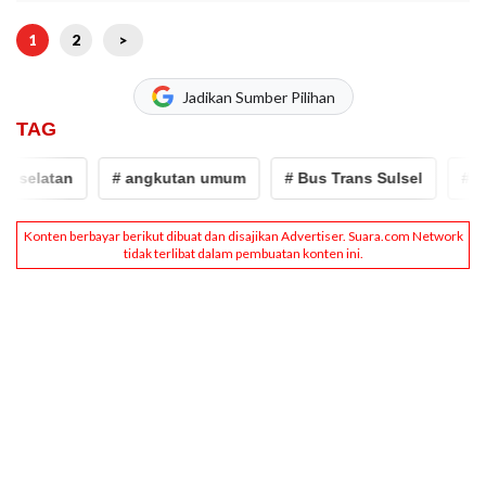
1
2
>
Jadikan Sumber Pilihan
TAG
 selatan
# angkutan umum
# Bus Trans Sulsel
# sul