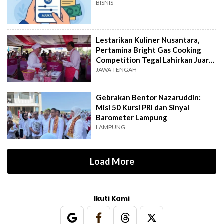
BISNIS
Lestarikan Kuliner Nusantara,
Pertamina Bright Gas Cooking
Competition Tegal Lahirkan Juara
Baru
JAWA TENGAH
Gebrakan Bentor Nazaruddin:
Misi 50 Kursi PRI dan Sinyal
Barometer Lampung
LAMPUNG
Load More
Ikuti Kami