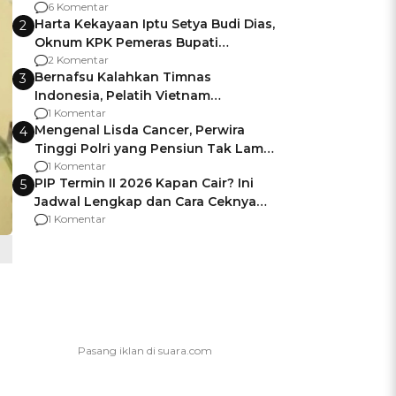
Gagalnya Negara Jamin Keamanan
6 Komentar
Harta Kekayaan Iptu Setya Budi Dias,
2
Oknum KPK Pemeras Bupati
Pemalang
2 Komentar
Bernafsu Kalahkan Timnas
3
Indonesia, Pelatih Vietnam
Berencana Pakai Jimat di Pakansari
1 Komentar
Mengenal Lisda Cancer, Perwira
4
Tinggi Polri yang Pensiun Tak Lama
Usai Jadi Brigjen
1 Komentar
PIP Termin II 2026 Kapan Cair? Ini
5
Jadwal Lengkap dan Cara Ceknya
agar Dana Tidak Hangus!
1 Komentar