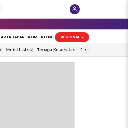
KARTA
JABAR
JATIM
JATENG
REGIONAL
›
n
Mobil Listrik
Tenaga Kesehatan
Perang As-Iran
Ekon