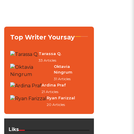
Top Writer Yoursay
Tarassa Q.
33 Articles
Oktavia
Ningrum
31 Articles
Ardina Praf
21 Articles
Ryan Farizzal
20 Articles
Liks