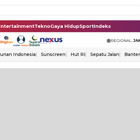
Entertainment
Tekno
Gaya Hidup
Sport
Indeks
REGIONAL:
JA
unan Indonesia
Sunscreen
Hut Ri
Sepatu Jalan
Bante