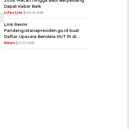
2026: Macan hingga Babi Berpeluang
Dapat Kabar Baik
Lifestyle |
06:23 WIB
Link Resmi
Pandang.istanapresiden.go.id buat
Daftar Upacara Bendera HUT RI di
Istana Negara
News |
12:13 WIB