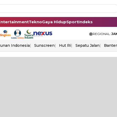
Entertainment
Tekno
Gaya Hidup
Sport
Indeks
REGIONAL:
JA
unan Indonesia
Sunscreen
Hut Ri
Sepatu Jalan
Bante