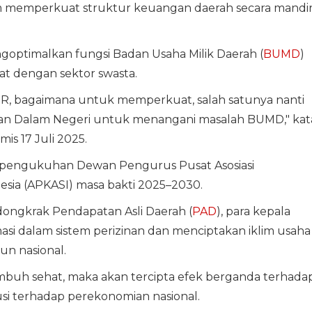
m memperkuat struktur keuangan daerah secara mandir
goptimalkan fungsi Badan Usaha Milik Daerah (
BUMD
)
t dengan sektor swasta.
PR, bagaimana untuk memperkuat, salah satunya nanti
ian Dalam Negeri untuk menangani masalah BUMD," kat
mis 17 Juli 2025.
i pengukuhan Dewan Pengurus Pusat Asosiasi
sia (APKASI) masa bakti 2025–2030.
ngkrak Pendapatan Asli Daerah (
PAD
), para kepala
si dalam sistem perizinan dan menciptakan iklim usaha
un nasional.
umbuh sehat, maka akan tercipta efek berganda terhada
si terhadap perekonomian nasional.