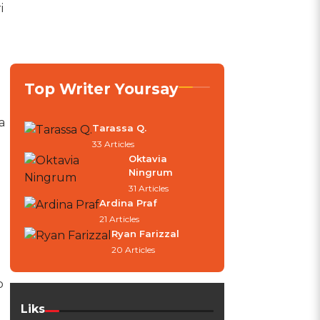
i
Top Writer Yoursay
a
Tarassa Q.
33 Articles
Oktavia
Ningrum
31 Articles
Ardina Praf
21 Articles
Ryan Farizzal
20 Articles
p
Liks