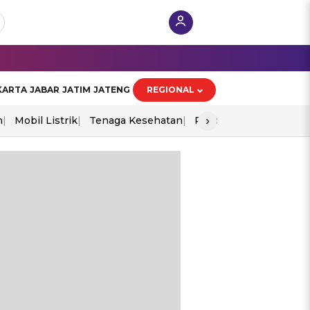
KARTA
JABAR
JATIM
JATENG
REGIONAL
›
n
Mobil Listrik
Tenaga Kesehatan
Piala Aff 2026
Ekono