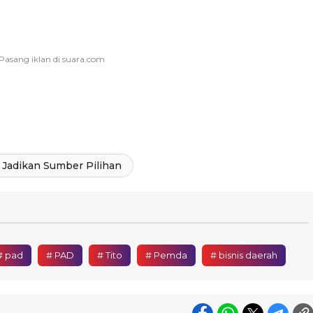
Jadikan Sumber Pilihan
# pad
# PAD
# Tito
# Pemda
# bisnis daerah