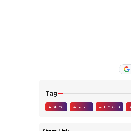
Tag
# bumd
# BUMD
# tumpuan