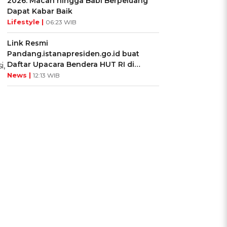
2026: Macan hingga Babi Berpeluang
Dapat Kabar Baik
Lifestyle |
06:23 WIB
Link Resmi
Pandang.istanapresiden.go.id buat
Daftar Upacara Bendera HUT RI di
i,
Istana Negara
News |
12:13 WIB