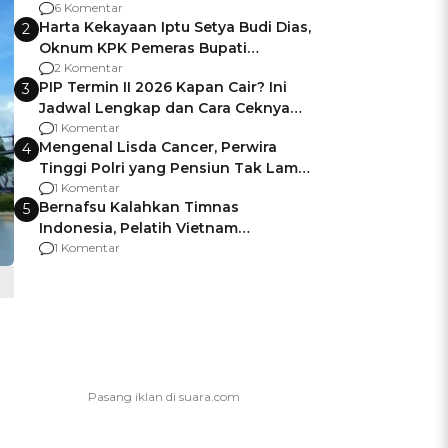
Gagalnya Negara Jamin Keamanan
6 Komentar
Harta Kekayaan Iptu Setya Budi Dias,
2
Oknum KPK Pemeras Bupati
Pemalang
2 Komentar
PIP Termin II 2026 Kapan Cair? Ini
3
Jadwal Lengkap dan Cara Ceknya
agar Dana Tidak Hangus!
1 Komentar
Mengenal Lisda Cancer, Perwira
4
Tinggi Polri yang Pensiun Tak Lama
Usai Jadi Brigjen
1 Komentar
Bernafsu Kalahkan Timnas
5
Indonesia, Pelatih Vietnam
Berencana Pakai Jimat di Pakansari
1 Komentar