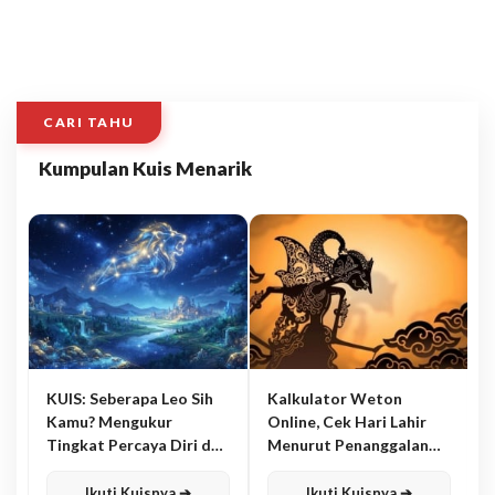
CARI TAHU
Kumpulan Kuis Menarik
KUIS: Seberapa Leo Sih
Kalkulator Weton
Kamu? Mengukur
Online, Cek Hari Lahir
Tingkat Percaya Diri dan
Menurut Penanggalan
Karisma
Jawa
Ikuti Kuisnya ➔
Ikuti Kuisnya ➔