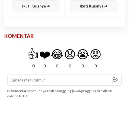
Ikuti Kuisnya ➔
Ikuti Kuisnya ➔
KOMENTAR
👍
❤️
😂
😧
😭
😡
0
0
0
0
0
0
Isi komentar sepenuhnya adalah tanggung jawab pengguna dan diatur
dalam UU ITE