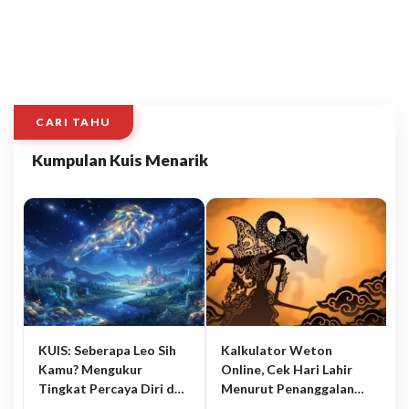
CARI TAHU
Kumpulan Kuis Menarik
KUIS: Seberapa Leo Sih
Kalkulator Weton
Kamu? Mengukur
Online, Cek Hari Lahir
Tingkat Percaya Diri dan
Menurut Penanggalan
Karisma
Jawa