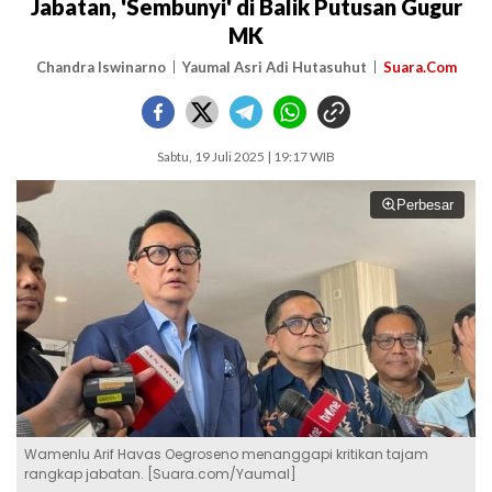
Jabatan, 'Sembunyi' di Balik Putusan Gugur
MK
Chandra Iswinarno
Yaumal Asri Adi Hutasuhut
Suara.Com
Sabtu, 19 Juli 2025 | 19:17 WIB
Perbesar
Wamenlu Arif Havas Oegroseno menanggapi kritikan tajam
rangkap jabatan. [Suara.com/Yaumal]