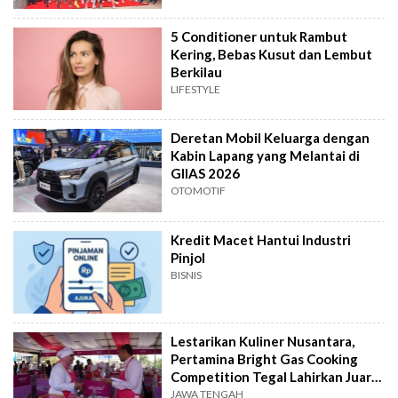
5 Conditioner untuk Rambut
Kering, Bebas Kusut dan Lembut
Berkilau
LIFESTYLE
Deretan Mobil Keluarga dengan
Kabin Lapang yang Melantai di
GIIAS 2026
OTOMOTIF
Kredit Macet Hantui Industri
Pinjol
BISNIS
Lestarikan Kuliner Nusantara,
Pertamina Bright Gas Cooking
Competition Tegal Lahirkan Juara
Baru
JAWA TENGAH