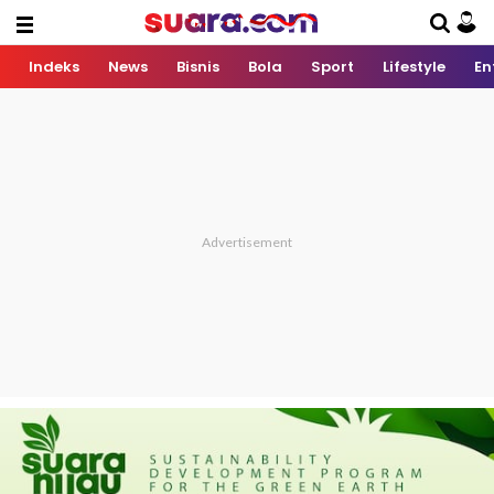
Indeks
News
Bisnis
Bola
Sport
Lifestyle
En