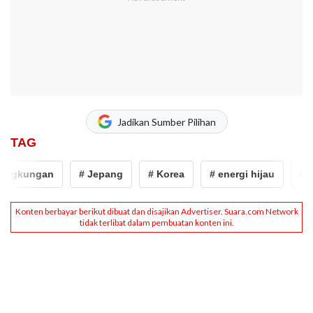
Jadikan Sumber Pilihan
TAG
ngkungan
# Jepang
# Korea
# energi hijau
# woo