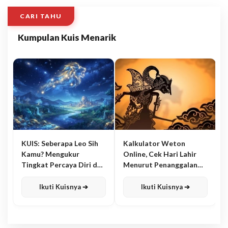
CARI TAHU
Kumpulan Kuis Menarik
KUIS: Seberapa Leo Sih
Kalkulator Weton
Kamu? Mengukur
Online, Cek Hari Lahir
Tingkat Percaya Diri dan
Menurut Penanggalan
Karisma
Jawa
Ikuti Kuisnya ➔
Ikuti Kuisnya ➔