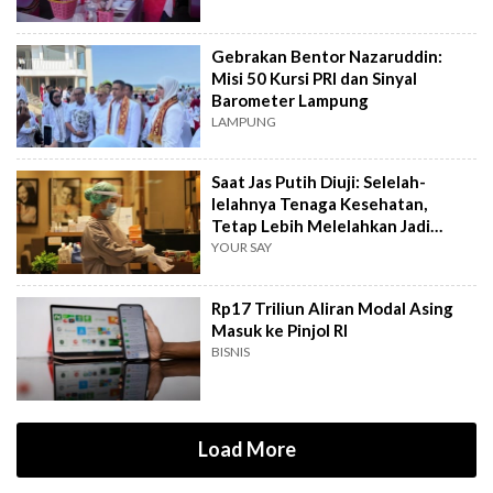
Gebrakan Bentor Nazaruddin:
Misi 50 Kursi PRI dan Sinyal
Barometer Lampung
LAMPUNG
Saat Jas Putih Diuji: Selelah-
lelahnya Tenaga Kesehatan,
Tetap Lebih Melelahkan Jadi
Pasien
YOUR SAY
Rp17 Triliun Aliran Modal Asing
Masuk ke Pinjol RI
BISNIS
Load More