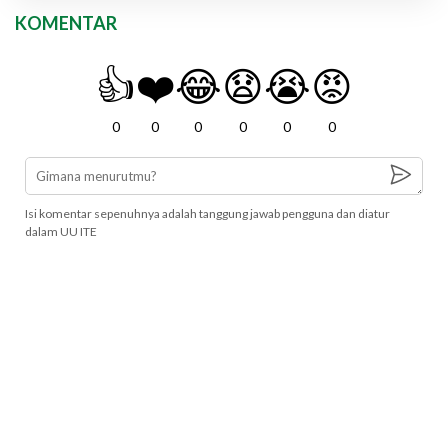
KOMENTAR
👍
❤️
😂
😧
😭
😡
0
0
0
0
0
0
Isi komentar sepenuhnya adalah tanggung jawab pengguna dan diatur
dalam UU ITE