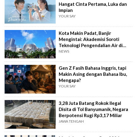
Hangat Cinta Pertama, Luka dan
Impian
YOUR SAY
Kota Makin Padat, Banjir
Mengintai: Akademisi Soroti
Teknologi Pengendalian Air di
PIK2
NEWS
Gen Z Fasih Bahasa Inggris, tapi
Makin Asing dengan Bahasa Ibu,
Mengapa?
YOUR SAY
3,28 Juta Batang Rokok Ilegal
Disita di Tol Banyumanik, Negara
Berpotensi Rugi Rp3,17 Miliar
JAWA TENGAH