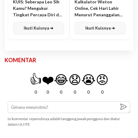
KUIS: Seberapa Leo Sih
Kalkulator Weton
Kamu? Mengukur
Online, Cek Hari Lahir
Tingkat Percaya Diri dan
Menurut Penanggalan
Karisma
Jawa
Ikuti Kuisnya ➔
Ikuti Kuisnya ➔
KOMENTAR
👍
❤️
😂
😧
😭
😡
0
0
0
0
0
0
Isi komentar sepenuhnya adalah tanggung jawab pengguna dan diatur
dalam UU ITE