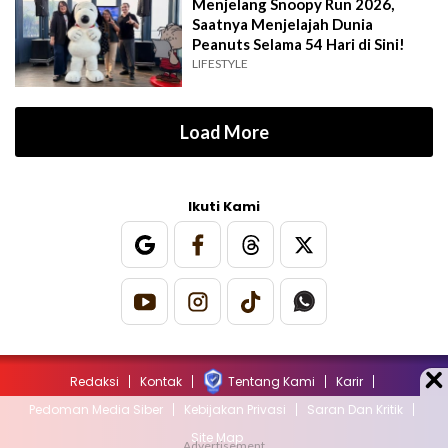
Menjelang Snoopy Run 2026,
Saatnya Menjelajah Dunia
Peanuts Selama 54 Hari di Sini!
LIFESTYLE
Load More
Ikuti Kami
Redaksi
Kontak
Tentang Kami
Karir
Pedoman Media Siber
Kebijakan Privasi
Saran Dan Kritik
Site Map