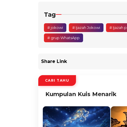
Tag
# jokowi
# Ijazah Jokowi
# Ijazah 
# grup WhatsApp
Share Link
CARI TAHU
Kumpulan Kuis Menarik