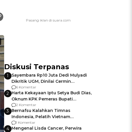
Diskusi Terpanas
Sayembara Rp10 Juta Dedi Mulyadi
1
Dikritik UGM, Dinilai Cermin
Gagalnya Negara Jamin Keamanan
6 Komentar
Harta Kekayaan Iptu Setya Budi Dias,
2
Oknum KPK Pemeras Bupati
Pemalang
2 Komentar
Bernafsu Kalahkan Timnas
3
Indonesia, Pelatih Vietnam
Berencana Pakai Jimat di Pakansari
1 Komentar
Mengenal Lisda Cancer, Perwira
4