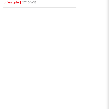
Lifestyle |
07:10 WIB