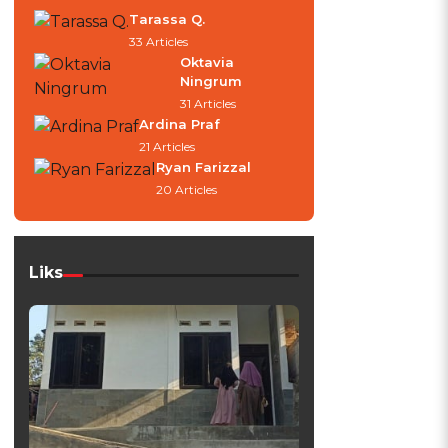
Tarassa Q.
33 Articles
Oktavia
Ningrum
31 Articles
Ardina Praf
21 Articles
Ryan Farizzal
20 Articles
Liks