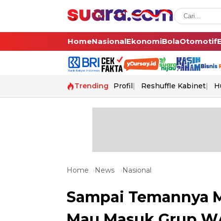
Home
Nasional
Ekonomi
Bola
Otomotif
Trending
Profil
Reshuffle Kabinet
H
Home
News
Nasional
Sampai Temannya M
Mau Masuk Grup W