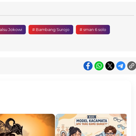
palsu Jokowi
# Bambang Surojo
# sman 6 solo