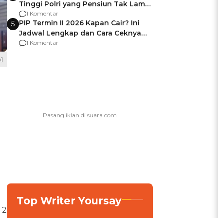
Tinggi Polri yang Pensiun Tak Lama
Usai Jadi Brigjen
1 Komentar
PIP Termin II 2026 Kapan Cair? Ini
5
Jadwal Lengkap dan Cara Ceknya
agar Dana Tidak Hangus!
1 Komentar
]
Top Writer Yoursay
 2