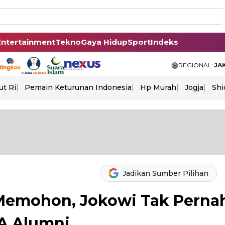
Entertainment
Tekno
Gaya Hidup
Sport
Indeks
REGIONAL:
JA
ut Ri
Pemain Keturunan Indonesia
Hp Murah
Jogja
Shi
Jadikan Sumber Pilihan
emohon, Jokowi Tak Perna
A Alumni