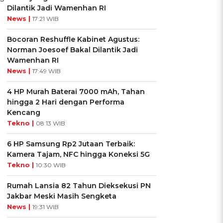
Dilantik Jadi Wamenhan RI
News |
17:21 WIB
Bocoran Reshuffle Kabinet Agustus:
Norman Joesoef Bakal Dilantik Jadi
Wamenhan RI
News |
17:49 WIB
4 HP Murah Baterai 7000 mAh, Tahan
hingga 2 Hari dengan Performa
Kencang
Tekno |
08:13 WIB
6 HP Samsung Rp2 Jutaan Terbaik:
Kamera Tajam, NFC hingga Koneksi 5G
Tekno |
10:30 WIB
Rumah Lansia 82 Tahun Dieksekusi PN
Jakbar Meski Masih Sengketa
News |
19:31 WIB