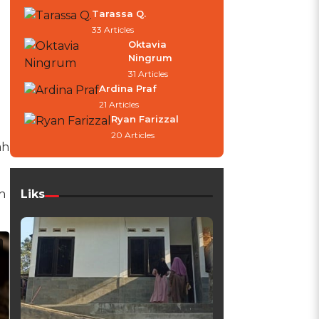
Tarassa Q.
33 Articles
Oktavia
Ningrum
31 Articles
Ardina Praf
21 Articles
Ryan Farizzal
20 Articles
ah
h
Liks