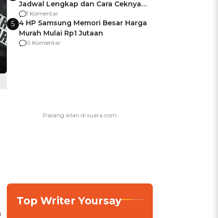
Jadwal Lengkap dan Cara Ceknya
agar Dana Tidak Hangus!
1 Komentar
4 HP Samsung Memori Besar Harga
5
Murah Mulai Rp1 Jutaan
0 Komentar
Top Writer Yoursay
h