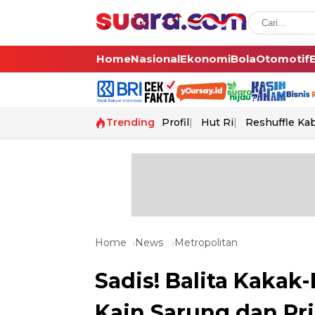
Home
Nasional
Ekonomi
Bola
Otomotif
Trending
Profil
Hut Ri
Reshuffle Ka
Home
News
Metropolitan
Sadis! Balita Kakak
Kain Sarung dan Pr