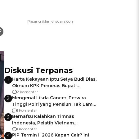
Diskusi Terpanas
Harta Kekayaan Iptu Setya Budi Dias,
1
Oknum KPK Pemeras Bupati
Pemalang
2 Komentar
Mengenal Lisda Cancer, Perwira
2
Tinggi Polri yang Pensiun Tak Lama
Usai Jadi Brigjen
1 Komentar
Bernafsu Kalahkan Timnas
3
Indonesia, Pelatih Vietnam
Berencana Pakai Jimat di Pakansari
1 Komentar
PIP Termin II 2026 Kapan Cair? Ini
4