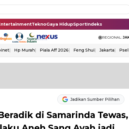
Entertainment
Tekno
Gaya Hidup
Sport
Indeks
REGIONAL:
JA
binet
Hp Murah
Piala Aff 2026
Feng Shui
Jakarta
Psel
Jadikan Sumber Pilihan
-Beradik di Samarinda Tewas,
ilaku Aneh Sang Ayah jadi