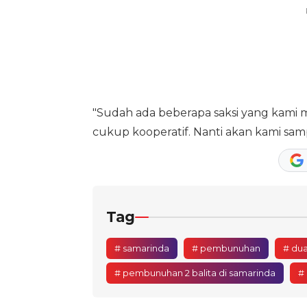
"Sudah ada beberapa saksi yang kami m
cukup kooperatif. Nanti akan kami sam
Tag
# samarinda
# pembunuhan
# dua
# pembunuhan 2 balita di samarinda
# 