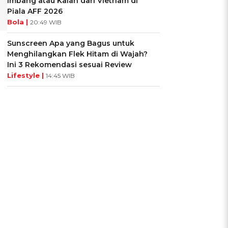
Imbang atau Kalah dari Vietnam di
Piala AFF 2026
Bola |
20:49 WIB
Sunscreen Apa yang Bagus untuk
Menghilangkan Flek Hitam di Wajah?
Ini 3 Rekomendasi sesuai Review
Lifestyle |
14:45 WIB