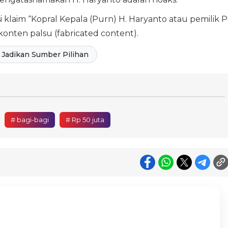
i klaim “Kopral Kepala (Purn) H. Haryanto atau pemilik 
onten palsu (fabricated content).
Jadikan Sumber Pilihan
# bagi-bagi
# Rp 50 juta