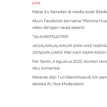
juta
.
Kabar itu beredari di media sosial (Med
Akun Facebook bernama "Melvina Husy
video dengan narasi seperti:
“
W.A:081374207931
ASSALAMUALAIKUM SAYA HAJI HARYA
DENGAN GARIS PAK HAJI AKAN KASIH 
Per Senin, 4 Agustus 2025, konten ter
ribu komentar.
Melansir dari TurnBackHoax.id, tim pe
deteksi AI, Hive Moderation.