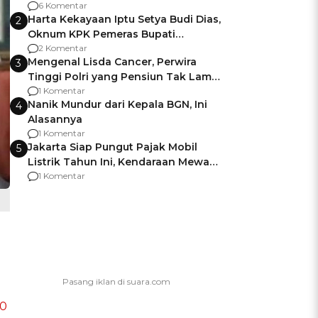
Gagalnya Negara Jamin Keamanan
6 Komentar
Harta Kekayaan Iptu Setya Budi Dias,
2
Oknum KPK Pemeras Bupati
Pemalang
2 Komentar
Mengenal Lisda Cancer, Perwira
3
Tinggi Polri yang Pensiun Tak Lama
Usai Jadi Brigjen
1 Komentar
Nanik Mundur dari Kepala BGN, Ini
4
Alasannya
1 Komentar
Jakarta Siap Pungut Pajak Mobil
5
Listrik Tahun Ini, Kendaraan Mewah
Kena hingga 75% PKB
1 Komentar
50