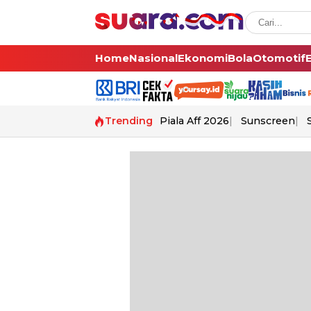
Home
Nasional
Ekonomi
Bola
Otomotif
Trending
Piala Aff 2026
Sunscreen