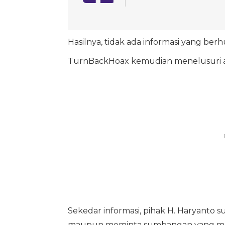
Hasilnya, tidak ada informasi yang be
TurnBackHoax kemudian menelusuri ak
Sekedar informasi, pihak H. Haryanto
maupun meminta sumbangan yang men