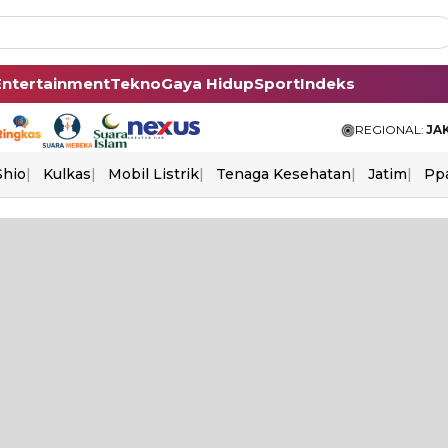
Entertainment
Tekno
Gaya Hidup
Sport
Indeks
REGIONAL:
JA
Shio
Kulkas
Mobil Listrik
Tenaga Kesehatan
Jatim
Pp