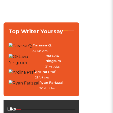
Top Writer Yoursay
Tarassa Q.
33 Articles
Oktavia
Ningrum
2
31 Articles
Ardina Praf
21 Articles
Ryan Farizzal
20 Articles
Liks