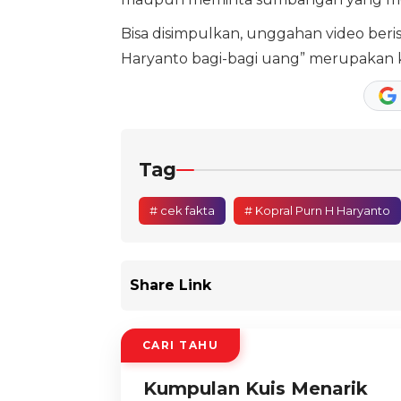
Bisa disimpulkan, unggahan video beris
Haryanto bagi-bagi uang” merupakan k
Tag
# cek fakta
# Kopral Purn H Haryanto
Share Link
CARI TAHU
Kumpulan Kuis Menarik