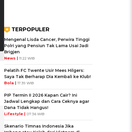
TERPOPULER
Mengenal Lisda Cancer, Perwira Tinggi
Polri yang Pensiun Tak Lama Usai Jadi
Brigjen
News |
11:22 WIB
Pelatih FC Twente Usir Mees Hilgers:
Saya Tak Berharap Dia Kembali ke Klub!
Bola |
17:39 WIB
PIP Termin II 2026 Kapan Cair? Ini
Jadwal Lengkap dan Cara Ceknya agar
Dana Tidak Hangus!
Lifestyle |
07:36 WIB
Skenario Timnas Indonesia Jika