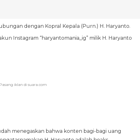
rhubungan dengan Kopral Kepala (Purn.) H. Haryanto.
un Instagram “haryantomania_ig” milik H. Haryanto
 sudah menegaskan bahwa konten bagi-bagi uang
gatasnamakan H. Haryanto adalah hoaks.