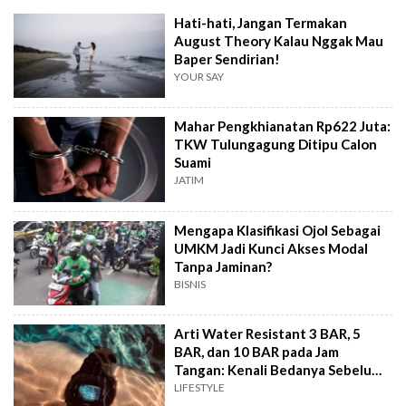
Hati-hati, Jangan Termakan
August Theory Kalau Nggak Mau
Baper Sendirian!
YOUR SAY
Mahar Pengkhianatan Rp622 Juta:
TKW Tulungagung Ditipu Calon
Suami
JATIM
Mengapa Klasifikasi Ojol Sebagai
UMKM Jadi Kunci Akses Modal
Tanpa Jaminan?
BISNIS
Arti Water Resistant 3 BAR, 5
BAR, dan 10 BAR pada Jam
Tangan: Kenali Bedanya Sebelum
Beli
LIFESTYLE