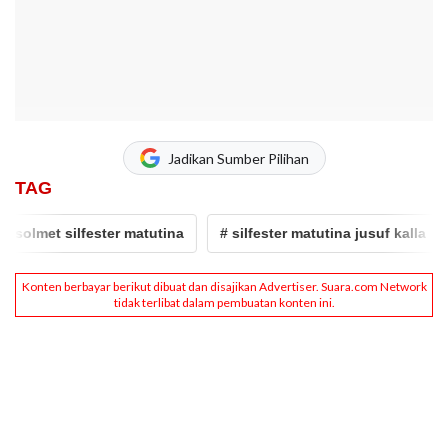
Jadikan Sumber Pilihan
TAG
lmet silfester matutina
# silfester matutina jusuf kalla
# 