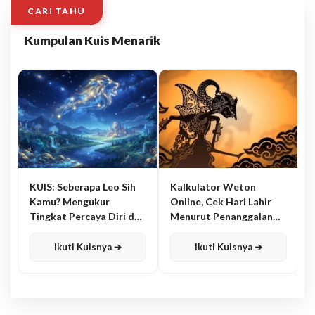
CARI TAHU
Kumpulan Kuis Menarik
KUIS: Seberapa Leo Sih
Kalkulator Weton
Kamu? Mengukur
Online, Cek Hari Lahir
Tingkat Percaya Diri dan
Menurut Penanggalan
Karisma
Jawa
Ikuti Kuisnya ➔
Ikuti Kuisnya ➔