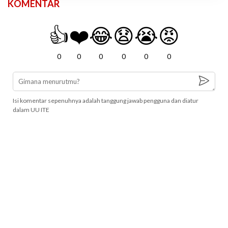
KOMENTAR
👍
❤️
😂
😧
😭
😡
0
0
0
0
0
0
Isi komentar sepenuhnya adalah tanggung jawab pengguna dan diatur
dalam UU ITE