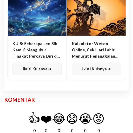
KUIS: Seberapa Leo Sih
Kalkulator Weton
Kamu? Mengukur
Online, Cek Hari Lahir
Tingkat Percaya Diri dan
Menurut Penanggalan
Karisma
Jawa
Ikuti Kuisnya ➔
Ikuti Kuisnya ➔
KOMENTAR
👍
❤️
😂
😧
😭
😡
0
0
0
0
0
0