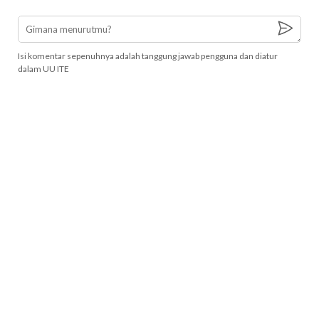
Isi komentar sepenuhnya adalah tanggung jawab pengguna dan diatur
dalam UU ITE