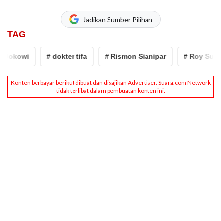
Jadikan Sumber Pilihan
TAG
okowi
# dokter tifa
# Rismon Sianipar
# Roy Suryo