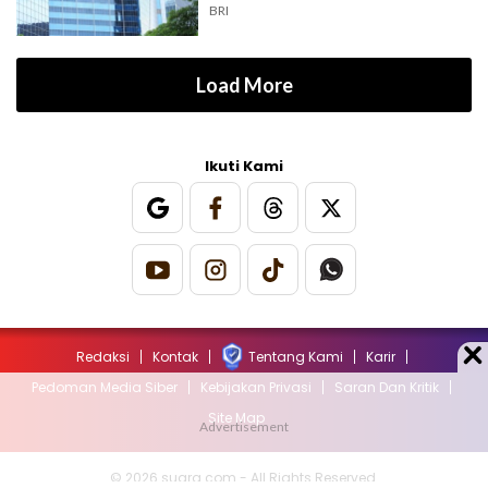
BRI
Load More
Ikuti Kami
Redaksi
Kontak
Tentang Kami
Karir
Pedoman Media Siber
Kebijakan Privasi
Saran Dan Kritik
Site Map
© 2026 suara.com - All Rights Reserved.