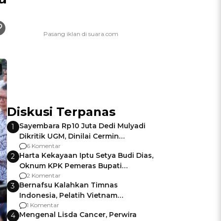
Diskusi Terpanas
Sayembara Rp10 Juta Dedi Mulyadi
1
Dikritik UGM, Dinilai Cermin
Gagalnya Negara Jamin Keamanan
6 Komentar
Harta Kekayaan Iptu Setya Budi Dias,
2
Oknum KPK Pemeras Bupati
Pemalang
2 Komentar
Bernafsu Kalahkan Timnas
3
Indonesia, Pelatih Vietnam
Berencana Pakai Jimat di Pakansari
1 Komentar
Mengenal Lisda Cancer, Perwira
4