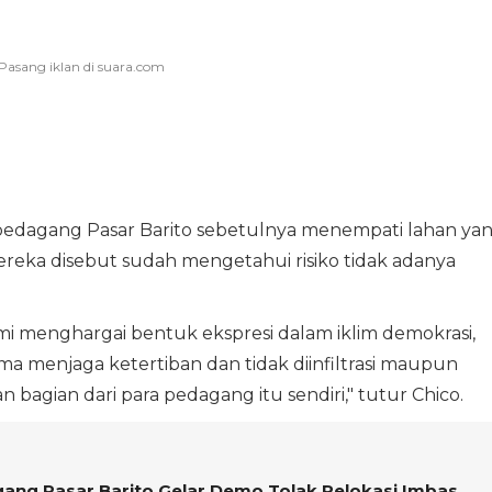
 pedagang Pasar Barito sebetulnya menempati lahan ya
Mereka disebut sudah mengetahui risiko tidak adanya
mi menghargai bentuk ekspresi dalam iklim demokrasi,
a menjaga ketertiban dan tidak diinfiltrasi maupun
 bagian dari para pedagang itu sendiri," tutur Chico.
gang Pasar Barito Gelar Demo Tolak Relokasi Imbas