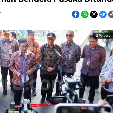
h
Perbesar