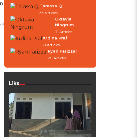
an
Tarassa Q.
33 Articles
Oktavia
wa
Ningrum
31 Articles
Ardina Praf
21 Articles
Ryan Farizzal
20 Articles
Liks