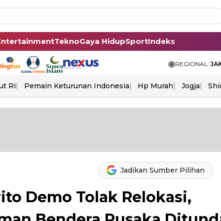
Entertainment
Tekno
Gaya Hidup
Sport
Indeks
REGIONAL:
JA
ut Ri
Pemain Keturunan Indonesia
Hp Murah
Jogja
Shi
Jadikan Sumber Pilihan
ito Demo Tolak Relokasi,
man Bendera Pusaka Ditund