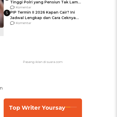
Tinggi Polri yang Pensiun Tak Lama
Usai Jadi Brigjen
1 Komentar
PIP Termin II 2026 Kapan Cair? Ini
5
Jadwal Lengkap dan Cara Ceknya
agar Dana Tidak Hangus!
1 Komentar
an
Top Writer Yoursay