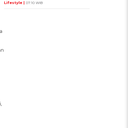
Lifestyle |
07:10 WIB
a
an
,