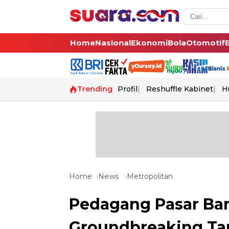
Home
Nasional
Ekonomi
Bola
Otomotif
Trending
Profil
Reshuffle Kabinet
H
Home
News
Metropolitan
Pedagang Pasar Bar
Groundbreaking Ta