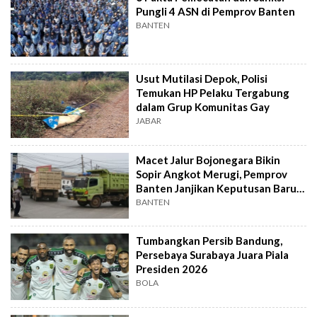
Pungli 4 ASN di Pemprov Banten
BANTEN
Usut Mutilasi Depok, Polisi
Temukan HP Pelaku Tergabung
dalam Grup Komunitas Gay
JABAR
Macet Jalur Bojonegara Bikin
Sopir Angkot Merugi, Pemprov
Banten Janjikan Keputusan Baru 4
Hari Lagi
BANTEN
Tumbangkan Persib Bandung,
Persebaya Surabaya Juara Piala
Presiden 2026
BOLA