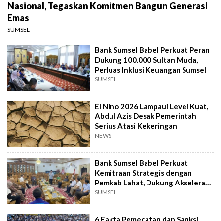
Nasional, Tegaskan Komitmen Bangun Generasi
Emas
SUMSEL
Bank Sumsel Babel Perkuat Peran
Dukung 100.000 Sultan Muda,
Perluas Inklusi Keuangan Sumsel
SUMSEL
El Nino 2026 Lampaui Level Kuat,
Abdul Azis Desak Pemerintah
Serius Atasi Kekeringan
NEWS
Bank Sumsel Babel Perkuat
Kemitraan Strategis dengan
Pemkab Lahat, Dukung Akselerasi
Ekonomi Daerah
SUMSEL
6 Fakta Pemecatan dan Sanksi