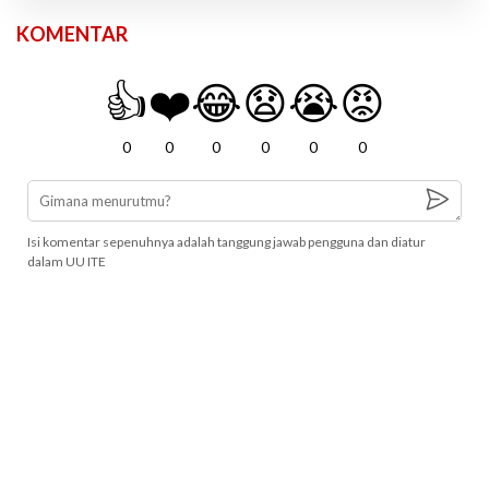
KOMENTAR
👍
❤️
😂
😧
😭
😡
0
0
0
0
0
0
Isi komentar sepenuhnya adalah tanggung jawab pengguna dan diatur
dalam UU ITE