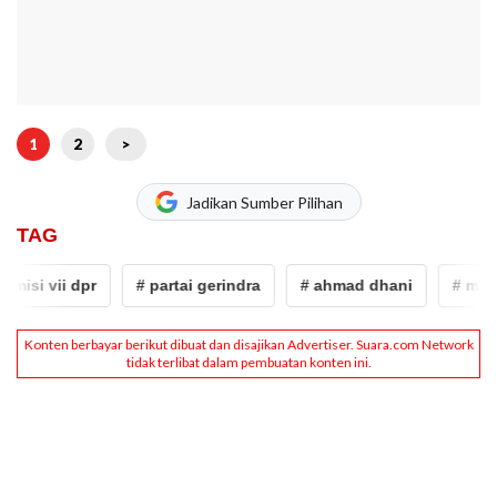
1
2
>
Jadikan Sumber Pilihan
TAG
si vii dpr
# partai gerindra
# ahmad dhani
# mulan j