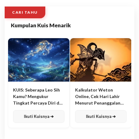
CARI TAHU
Kumpulan Kuis Menarik
KUIS: Seberapa Leo Sih
Kalkulator Weton
Kamu? Mengukur
Online, Cek Hari Lahir
Tingkat Percaya Diri dan
Menurut Penanggalan
Karisma
Jawa
Ikuti Kuisnya ➔
Ikuti Kuisnya ➔