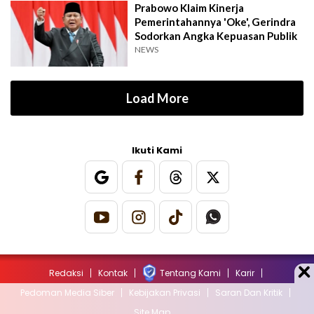
Prabowo Klaim Kinerja
Pemerintahannya 'Oke', Gerindra
Sodorkan Angka Kepuasan Publik
NEWS
Load More
Ikuti Kami
Redaksi
Kontak
Tentang Kami
Karir
Pedoman Media Siber
Kebijakan Privasi
Saran Dan Kritik
Site Map