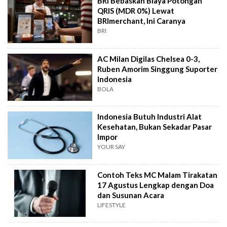
BRI Bebaskan Biaya Potongan
QRIS (MDR 0%) Lewat
BRImerchant, Ini Caranya
BRI
AC Milan Digilas Chelsea 0-3,
Ruben Amorim Singgung Suporter
Indonesia
BOLA
Indonesia Butuh Industri Alat
Kesehatan, Bukan Sekadar Pasar
Impor
YOUR SAY
Contoh Teks MC Malam Tirakatan
17 Agustus Lengkap dengan Doa
dan Susunan Acara
LIFESTYLE