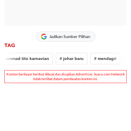
Jadikan Sumber Pilihan
TAG
ammad tito karnavian
# johar baru
# mendagri
# bn