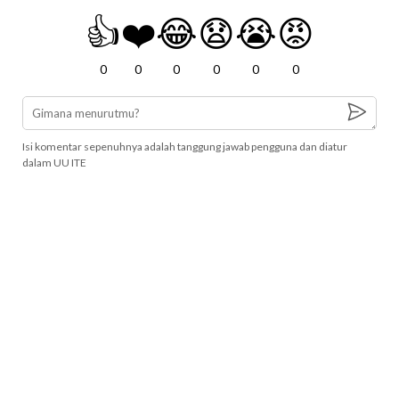
👍
❤️
😂
😧
😭
😡
0
0
0
0
0
0
Isi komentar sepenuhnya adalah tanggung jawab pengguna dan diatur
dalam UU ITE