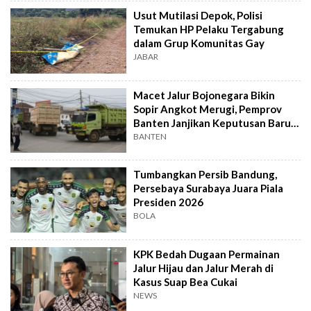
Usut Mutilasi Depok, Polisi
Temukan HP Pelaku Tergabung
dalam Grup Komunitas Gay
JABAR
Macet Jalur Bojonegara Bikin
Sopir Angkot Merugi, Pemprov
Banten Janjikan Keputusan Baru 4
Hari Lagi
BANTEN
Tumbangkan Persib Bandung,
Persebaya Surabaya Juara Piala
Presiden 2026
BOLA
KPK Bedah Dugaan Permainan
Jalur Hijau dan Jalur Merah di
Kasus Suap Bea Cukai
NEWS