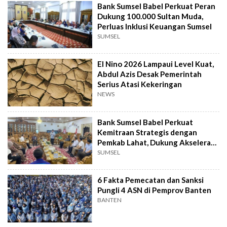
Bank Sumsel Babel Perkuat Peran
Dukung 100.000 Sultan Muda,
Perluas Inklusi Keuangan Sumsel
SUMSEL
El Nino 2026 Lampaui Level Kuat,
Abdul Azis Desak Pemerintah
Serius Atasi Kekeringan
NEWS
Bank Sumsel Babel Perkuat
Kemitraan Strategis dengan
Pemkab Lahat, Dukung Akselerasi
Ekonomi Daerah
SUMSEL
6 Fakta Pemecatan dan Sanksi
Pungli 4 ASN di Pemprov Banten
BANTEN