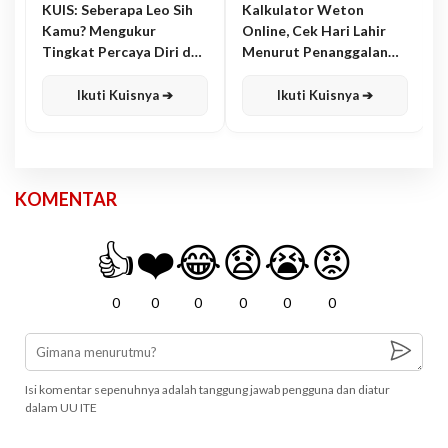
KUIS: Seberapa Leo Sih
Kalkulator Weton
Kamu? Mengukur
Online, Cek Hari Lahir
Tingkat Percaya Diri dan
Menurut Penanggalan
Karisma
Jawa
Ikuti Kuisnya ➔
Ikuti Kuisnya ➔
KOMENTAR
👍
❤️
😂
😧
😭
😡
0
0
0
0
0
0
Isi komentar sepenuhnya adalah tanggung jawab pengguna dan diatur
dalam UU ITE