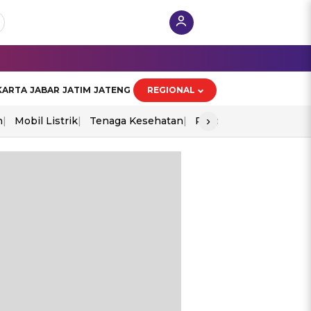
KARTA
JABAR
JATIM
JATENG
REGIONAL
›
n
Mobil Listrik
Tenaga Kesehatan
Piala Aff 2026
Ekono