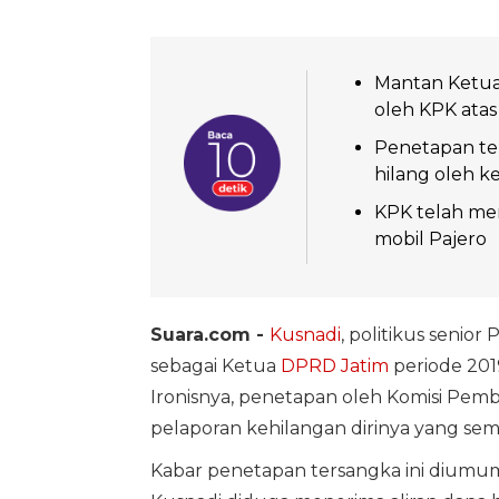
Mantan Ketua 
oleh KPK atas
Penetapan ter
hilang oleh k
KPK telah men
mobil Pajero
Suara.com -
Kusnadi
, politikus senio
sebagai Ketua
DPRD Jatim
periode 201
Ironisnya, penetapan oleh Komisi Pemb
pelaporan kehilangan dirinya yang s
Kabar penetapan tersangka ini diumum