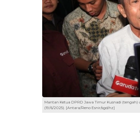
Mantan Ketua DPRD Jawa Timur Kusnadi (tengah) us
(19/6/2025). [Antara/Reno Esnir/sgd/nz]