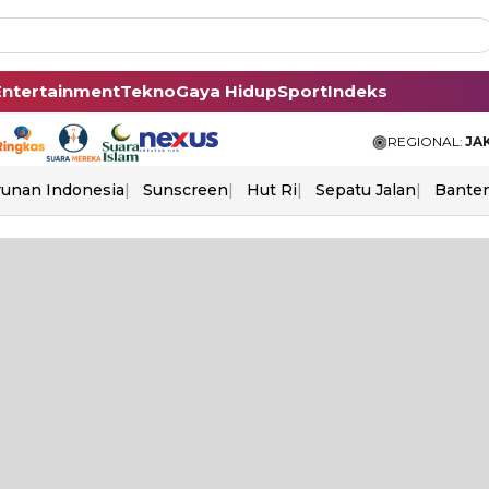
Entertainment
Tekno
Gaya Hidup
Sport
Indeks
REGIONAL:
JA
unan Indonesia
Sunscreen
Hut Ri
Sepatu Jalan
Bante