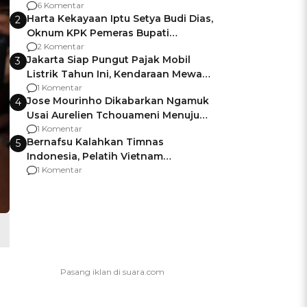
Gagalnya Negara Jamin Keamanan
6 Komentar
Harta Kekayaan Iptu Setya Budi Dias,
2
Oknum KPK Pemeras Bupati
Pemalang
2 Komentar
Jakarta Siap Pungut Pajak Mobil
3
Listrik Tahun Ini, Kendaraan Mewah
Kena hingga 75% PKB
1 Komentar
Jose Mourinho Dikabarkan Ngamuk
4
Usai Aurelien Tchouameni Menuju
Manchester United
1 Komentar
Bernafsu Kalahkan Timnas
5
Indonesia, Pelatih Vietnam
Berencana Pakai Jimat di Pakansari
1 Komentar