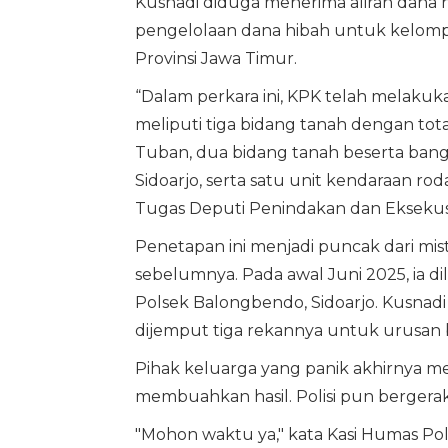
Kusnadi diduga menerima aliran dana ha
pengelolaan dana hibah untuk kelomp
Provinsi Jawa Timur.
“Dalam perkara ini, KPK telah melakuk
meliputi tiga bidang tanah dengan tot
Tuban, dua bidang tanah beserta bang
Sidoarjo, serta satu unit kendaraan ro
Tugas Deputi Penindakan dan Eksekus
Penetapan ini menjadi puncak dari mi
sebelumnya. Pada awal Juni 2025, ia d
Polsek Balongbendo, Sidoarjo. Kusnadi d
dijemput tiga rekannya untuk urusan b
Pihak keluarga yang panik akhirnya me
membuahkan hasil. Polisi pun bergera
"Mohon waktu ya," kata Kasi Humas Polr