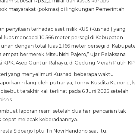
ram sebesar Rp32,2 miliar dari kasus korupsi
ok masyarakat (pokmas) di lingkungan Pemerintah
an penyitaan terhadap aset milik KUS (Kusnadi) yang
al luas mencapai 10.566 meter persegi di Kabupaten
unan dengan total luas 2.166 meter persegi di Kabupat
da empat bermerek Mitsubishi Pajero,” ujar Pelaksana
i KPK, Asep Guntur Rahayu, di Gedung Merah Putih KP
steri yang menyelimuti Kusnadi beberapa waktu
ilaporkan hilang oleh putranya, Tonny Kusdita Kunong, 
isebut terakhir kali terlihat pada 6 Juni 2025 setelah
isnis.
mbuat laporan resmi setelah dua hari pencarian tak
k cepat melacak keberadaannya.
esta Sidoarjo Iptu Tri Novi Handono saat itu.