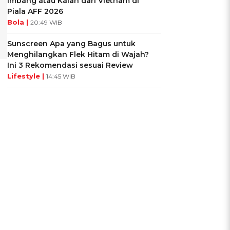
Imbang atau Kalah dari Vietnam di
Piala AFF 2026
Bola |
20:49 WIB
Sunscreen Apa yang Bagus untuk
Menghilangkan Flek Hitam di Wajah?
Ini 3 Rekomendasi sesuai Review
Lifestyle |
14:45 WIB