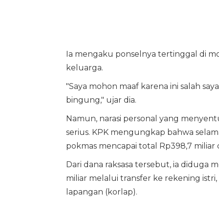
Ia mengaku ponselnya tertinggal di mo
keluarga.
"Saya mohon maaf karena ini salah saya
bingung," ujar dia.
Namun, narasi personal yang menyentuh
serius. KPK mengungkap bahwa selama 
pokmas mencapai total Rp398,7 miliar 
Dari dana raksasa tersebut, ia didug
miliar melalui transfer ke rekening istr
lapangan (korlap).