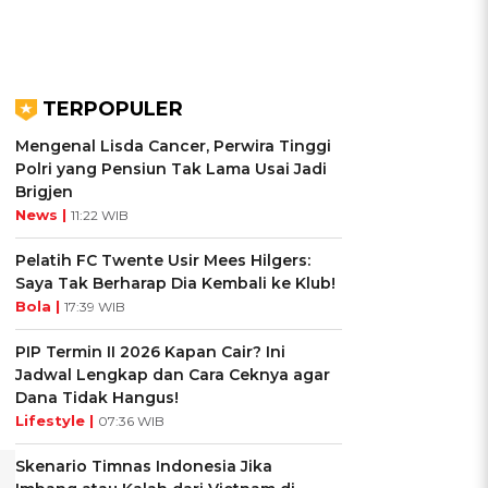
TERPOPULER
Mengenal Lisda Cancer, Perwira Tinggi
Polri yang Pensiun Tak Lama Usai Jadi
Brigjen
News |
11:22 WIB
Pelatih FC Twente Usir Mees Hilgers:
Saya Tak Berharap Dia Kembali ke Klub!
Bola |
17:39 WIB
PIP Termin II 2026 Kapan Cair? Ini
Jadwal Lengkap dan Cara Ceknya agar
Dana Tidak Hangus!
Lifestyle |
07:36 WIB
Skenario Timnas Indonesia Jika