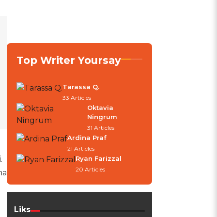
Top Writer Yoursay
Tarassa Q.
33 Articles
Oktavia
Ningrum
31 Articles
Ardina Praf
21 Articles
.
Ryan Farizzal
20 Articles
ma
Liks