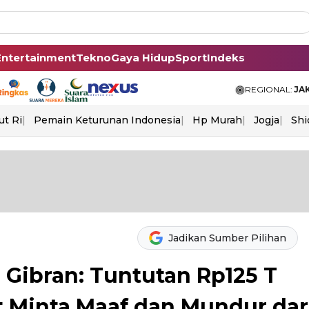
Entertainment
Tekno
Gaya Hidup
Sport
Indeks
REGIONAL:
JA
ut Ri
Pemain Keturunan Indonesia
Hp Murah
Jogja
Shi
Jadikan Sumber Pilihan
 Gibran: Tuntutan Rp125 T
t Minta Maaf dan Mundur dar