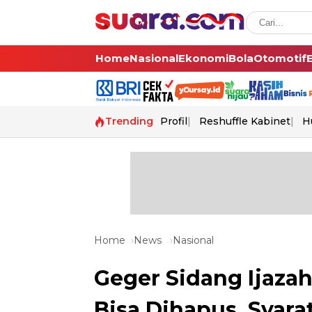
Home
Nasional
Ekonomi
Bola
Otomotif
Trending
Profil
Reshuffle Kabinet
H
Home
News
Nasional
Geger Sidang Ijazah
Bisa Dihapus, Syara