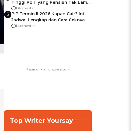
Tinggi Polri yang Pensiun Tak Lama
Usai Jadi Brigjen
1 Komentar
PIP Termin II 2026 Kapan Cair? Ini
5
Jadwal Lengkap dan Cara Ceknya
agar Dana Tidak Hangus!
1 Komentar
Top Writer Yoursay