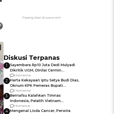
Diskusi Terpanas
Sayembara Rp10 Juta Dedi Mulyadi
1
Dikritik UGM, Dinilai Cermin
Gagalnya Negara Jamin Keamanan
6 Komentar
Harta Kekayaan Iptu Setya Budi Dias,
2
Oknum KPK Pemeras Bupati
Pemalang
2 Komentar
Bernafsu Kalahkan Timnas
3
Indonesia, Pelatih Vietnam
Berencana Pakai Jimat di Pakansari
1 Komentar
Mengenal Lisda Cancer, Perwira
4