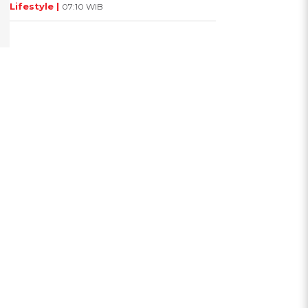
Lifestyle |
07:10 WIB