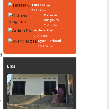
Tarassa Q.
33 Articles
Oktavia
Ningrum
31 Articles
Ardina Praf
21 Articles
Ryan Farizzal
20 Articles
i
Liks
a