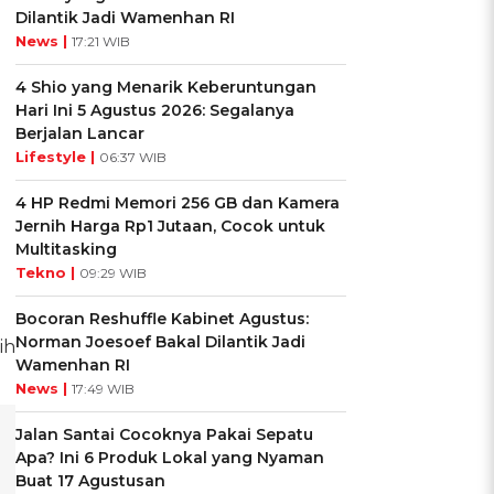
Dilantik Jadi Wamenhan RI
News |
17:21 WIB
4 Shio yang Menarik Keberuntungan
Hari Ini 5 Agustus 2026: Segalanya
Berjalan Lancar
Lifestyle |
06:37 WIB
4 HP Redmi Memori 256 GB dan Kamera
Jernih Harga Rp1 Jutaan, Cocok untuk
Multitasking
Tekno |
09:29 WIB
Bocoran Reshuffle Kabinet Agustus:
Norman Joesoef Bakal Dilantik Jadi
ih
Wamenhan RI
News |
17:49 WIB
Jalan Santai Cocoknya Pakai Sepatu
Apa? Ini 6 Produk Lokal yang Nyaman
Buat 17 Agustusan