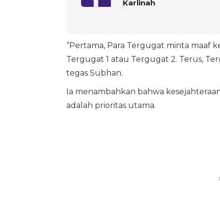
Karlinah
“Pertama, Para Tergugat minta maaf k
Tergugat 1 atau Tergugat 2. Terus, Te
tegas Subhan.
Ia menambahkan bahwa kesejahteraan 
adalah prioritas utama.