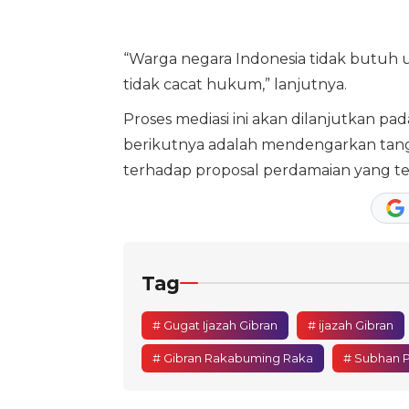
“Warga negara Indonesia tidak butuh
tidak cacat hukum,” lanjutnya.
Proses mediasi ini akan dilanjutkan p
berikutnya adalah mendengarkan tang
terhadap proposal perdamaian yang te
Tag
# Gugat Ijazah Gibran
# ijazah Gibran
# Gibran Rakabuming Raka
# Subhan P