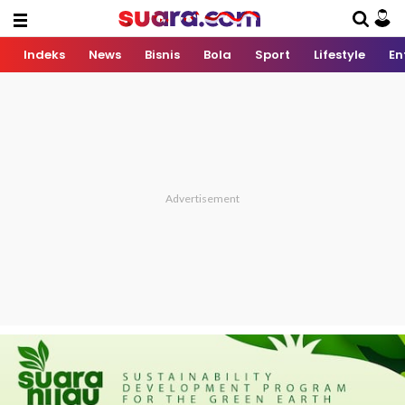
Indeks
News
Bisnis
Bola
Sport
Lifestyle
En