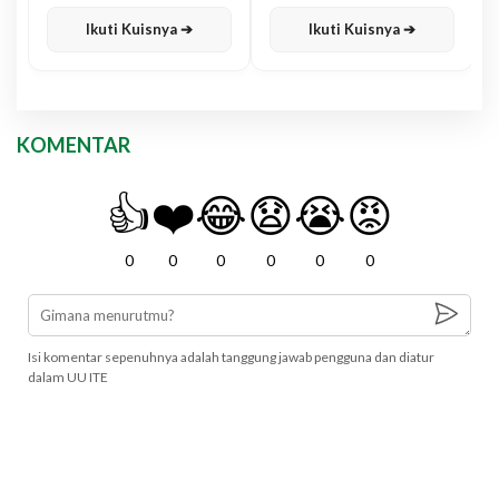
Karisma
Jawa
Ikuti Kuisnya ➔
Ikuti Kuisnya ➔
KOMENTAR
👍
❤️
😂
😧
😭
😡
0
0
0
0
0
0
Isi komentar sepenuhnya adalah tanggung jawab pengguna dan diatur
dalam UU ITE