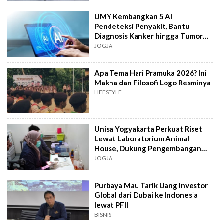
UMY Kembangkan 5 AI
Pendeteksi Penyakit, Bantu
Diagnosis Kanker hingga Tumor
Otak Lebih Cepat
JOGJA
Apa Tema Hari Pramuka 2026? Ini
Makna dan Filosofi Logo Resminya
LIFESTYLE
Unisa Yogyakarta Perkuat Riset
Lewat Laboratorium Animal
House, Dukung Pengembangan
Kandidat Obat
JOGJA
Purbaya Mau Tarik Uang Investor
Global dari Dubai ke Indonesia
lewat PFII
BISNIS