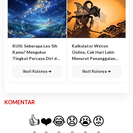
KUIS: Seberapa Leo Sih
Kalkulator Weton
Kamu? Mengukur
Online, Cek Hari Lahir
Tingkat Percaya Diri dan
Menurut Penanggalan
Karisma
Jawa
Ikuti Kuisnya ➔
Ikuti Kuisnya ➔
KOMENTAR
👍
❤️
😂
😧
😭
😡
0
0
0
0
0
0