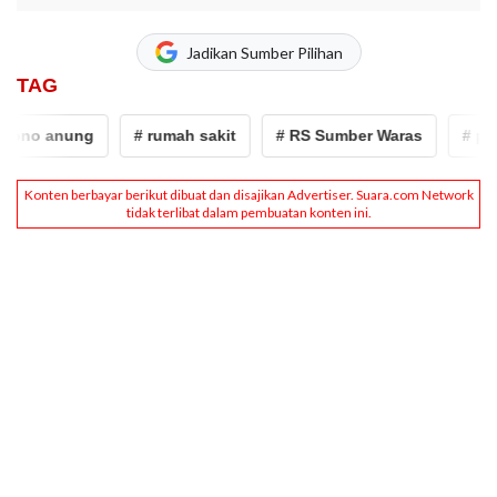
Jadikan Sumber Pilihan
TAG
ono anung
# rumah sakit
# RS Sumber Waras
# pra