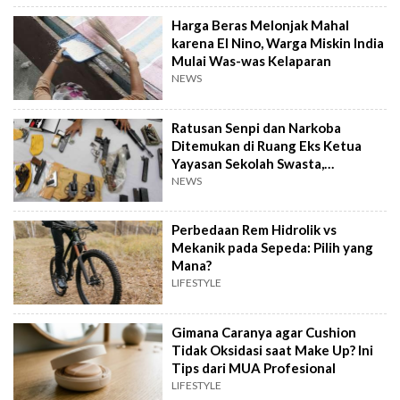
Harga Beras Melonjak Mahal
karena El Nino, Warga Miskin India
Mulai Was-was Kelaparan
NEWS
Ratusan Senpi dan Narkoba
Ditemukan di Ruang Eks Ketua
Yayasan Sekolah Swasta,
Pengelola Buka Suara
NEWS
Perbedaan Rem Hidrolik vs
Mekanik pada Sepeda: Pilih yang
Mana?
LIFESTYLE
Gimana Caranya agar Cushion
Tidak Oksidasi saat Make Up? Ini
Tips dari MUA Profesional
LIFESTYLE