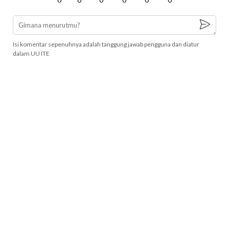
Isi komentar sepenuhnya adalah tanggung jawab pengguna dan diatur
dalam UU ITE