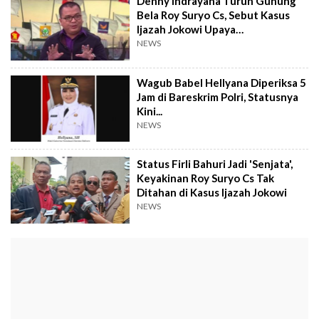
Denny Indrayana Turun Gunung
Bela Roy Suryo Cs, Sebut Kasus
Ijazah Jokowi Upaya
Pembungkaman Kritis
NEWS
Wagub Babel Hellyana Diperiksa 5
Jam di Bareskrim Polri, Statusnya
Kini...
NEWS
Status Firli Bahuri Jadi 'Senjata',
Keyakinan Roy Suryo Cs Tak
Ditahan di Kasus Ijazah Jokowi
NEWS