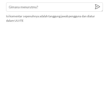
Isi komentar sepenuhnya adalah tanggung jawab pengguna dan diatur
dalam UU ITE