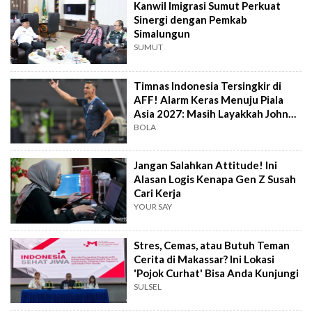
Kanwil Imigrasi Sumut Perkuat
Sinergi dengan Pemkab
Simalungun
SUMUT
Timnas Indonesia Tersingkir di
AFF! Alarm Keras Menuju Piala
Asia 2027: Masih Layakkah John
Herdman?
BOLA
Jangan Salahkan Attitude! Ini
Alasan Logis Kenapa Gen Z Susah
Cari Kerja
YOUR SAY
Stres, Cemas, atau Butuh Teman
Cerita di Makassar? Ini Lokasi
'Pojok Curhat' Bisa Anda Kunjungi
SULSEL