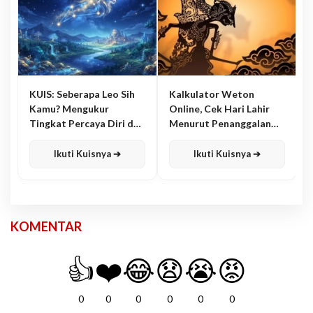
KUIS: Seberapa Leo Sih
Kalkulator Weton
Kamu? Mengukur
Online, Cek Hari Lahir
Tingkat Percaya Diri dan
Menurut Penanggalan
Karisma
Jawa
Ikuti Kuisnya ➔
Ikuti Kuisnya ➔
KOMENTAR
👍
❤️
😂
😧
😭
😡
0
0
0
0
0
0