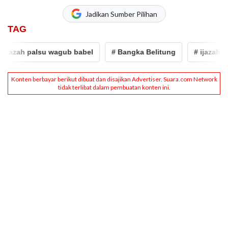
Jadikan Sumber Pilihan
TAG
azah palsu wagub babel
# Bangka Belitung
# ijazah palsu