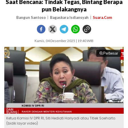
Saat Bencana: Tindak Tegas, Bintang Berapa
pun Belakangnya
Bangun Santoso
Bagaskara Isdiansyah
Suara.Com
Kamis, 04 Desember 2025 | 19:40 WIB
Perbesar
Ketua Komisi IV DPR RI, Siti Hediati Hariyadi atau Titiek Soeharto.
(bidik layar video)