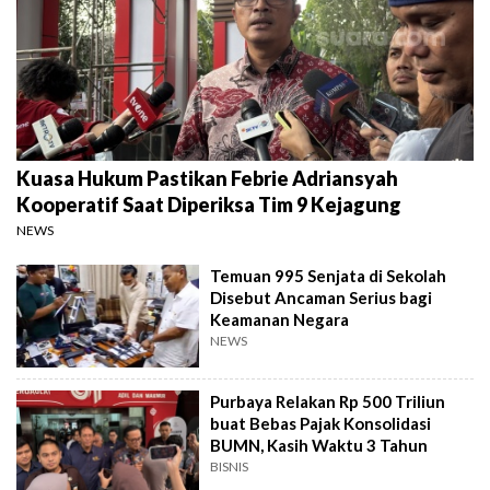
Kuasa Hukum Pastikan Febrie Adriansyah
Kooperatif Saat Diperiksa Tim 9 Kejagung
NEWS
Temuan 995 Senjata di Sekolah
Disebut Ancaman Serius bagi
Keamanan Negara
NEWS
Purbaya Relakan Rp 500 Triliun
buat Bebas Pajak Konsolidasi
BUMN, Kasih Waktu 3 Tahun
BISNIS