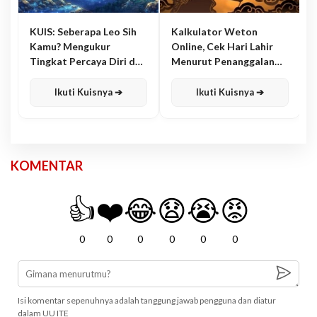
KUIS: Seberapa Leo Sih
Kalkulator Weton
Kamu? Mengukur
Online, Cek Hari Lahir
Tingkat Percaya Diri dan
Menurut Penanggalan
Karisma
Jawa
Ikuti Kuisnya ➔
Ikuti Kuisnya ➔
KOMENTAR
👍
❤️
😂
😧
😭
😡
0
0
0
0
0
0
Isi komentar sepenuhnya adalah tanggung jawab pengguna dan diatur
dalam UU ITE