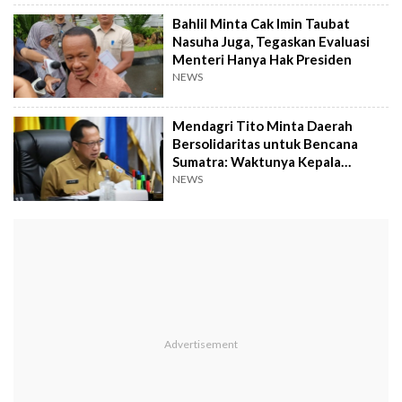
Bahlil Minta Cak Imin Taubat
Nasuha Juga, Tegaskan Evaluasi
Menteri Hanya Hak Presiden
NEWS
Mendagri Tito Minta Daerah
Bersolidaritas untuk Bencana
Sumatra: Waktunya Kepala
Daerah Saling Bantu
NEWS