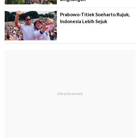
Prabowo-Titiek Soeharto Rujuk,
Indonesia Lebih Sejuk