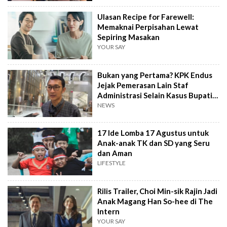
Ulasan Recipe for Farewell:
Memaknai Perpisahan Lewat
Sepiring Masakan
YOUR SAY
Bukan yang Pertama? KPK Endus
Jejak Pemerasan Lain Staf
Administrasi Selain Kasus Bupati
Pemalang
NEWS
17 Ide Lomba 17 Agustus untuk
Anak-anak TK dan SD yang Seru
dan Aman
LIFESTYLE
Rilis Trailer, Choi Min-sik Rajin Jadi
Anak Magang Han So-hee di The
Intern
YOUR SAY