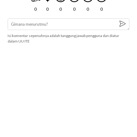
0
0
0
0
0
0
Isi komentar sepenuhnya adalah tanggung jawab pengguna dan diatur
dalam UU ITE