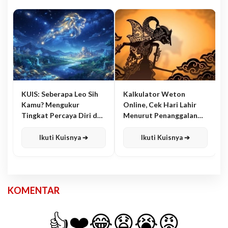
KUIS: Seberapa Leo Sih
Kalkulator Weton
Kamu? Mengukur
Online, Cek Hari Lahir
Tingkat Percaya Diri dan
Menurut Penanggalan
Karisma
Jawa
Ikuti Kuisnya ➔
Ikuti Kuisnya ➔
KOMENTAR
👍
❤️
😂
😧
😭
😡