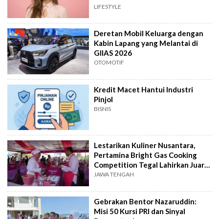
LIFESTYLE
Deretan Mobil Keluarga dengan
Kabin Lapang yang Melantai di
GIIAS 2026
OTOMOTIF
Kredit Macet Hantui Industri
Pinjol
BISNIS
Lestarikan Kuliner Nusantara,
Pertamina Bright Gas Cooking
Competition Tegal Lahirkan Juara
Baru
JAWA TENGAH
Gebrakan Bentor Nazaruddin:
Misi 50 Kursi PRI dan Sinyal