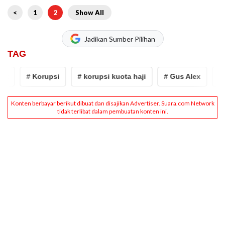
<
1
2
Show All
Jadikan Sumber Pilihan
TAG
# Korupsi
# korupsi kuota haji
# Gus Alex
# men