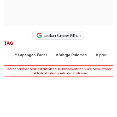
Jadikan Sumber Pilihan
TAG
un
# Lapangan Padel
# Warga Pulomas
# ptun
#