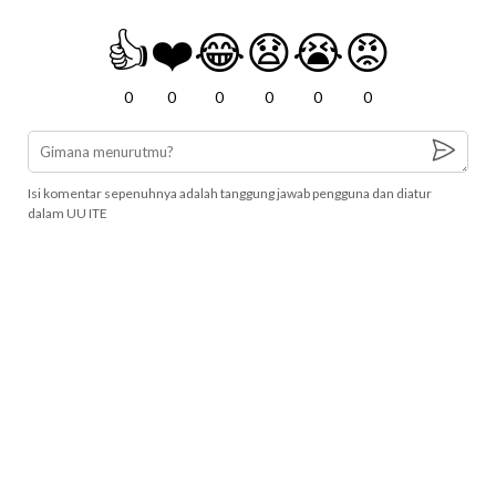
👍
❤️
😂
😧
😭
😡
0
0
0
0
0
0
Isi komentar sepenuhnya adalah tanggung jawab pengguna dan diatur
dalam UU ITE