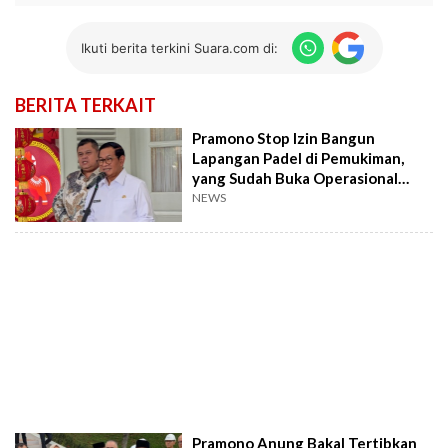
Ikuti berita terkini Suara.com di:
BERITA TERKAIT
Pramono Stop Izin Bangun
Lapangan Padel di Pemukiman,
yang Sudah Buka Operasional
Sampai Jam 20.00
NEWS
Pramono Anung Bakal Tertibkan