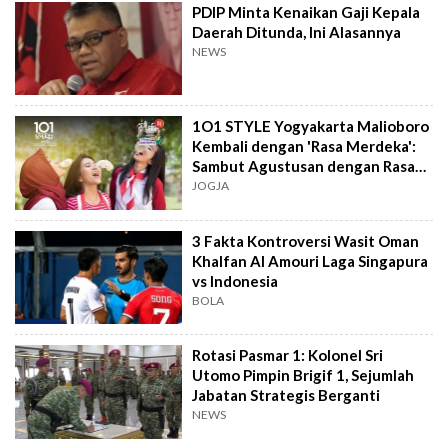
PDIP Minta Kenaikan Gaji Kepala
Daerah Ditunda, Ini Alasannya
NEWS
1O1 STYLE Yogyakarta Malioboro
Kembali dengan 'Rasa Merdeka':
Sambut Agustusan dengan Rasa
dan Tawa
JOGJA
3 Fakta Kontroversi Wasit Oman
Khalfan Al Amouri Laga Singapura
vs Indonesia
BOLA
Rotasi Pasmar 1: Kolonel Sri
Utomo Pimpin Brigif 1, Sejumlah
Jabatan Strategis Berganti
NEWS