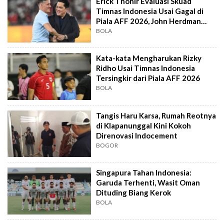
Erick Thohir Evaluasi Skuad
Timnas Indonesia Usai Gagal di
Piala AFF 2026, John Herdman
Out?
BOLA
Kata-kata Mengharukan Rizky
Ridho Usai Timnas Indonesia
Tersingkir dari Piala AFF 2026
BOLA
Tangis Haru Karsa, Rumah Reotnya
di Klapanunggal Kini Kokoh
Direnovasi Indocement
BOGOR
Singapura Tahan Indonesia:
Garuda Terhenti, Wasit Oman
Dituding Biang Kerok
BOLA