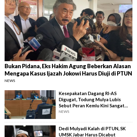
Bukan Pidana, Eks Hakim Agung Beberkan Alasan
Mengapa Kasus Ijazah Jokowi Harus Diuji di PTUN
NEWS
Kesepakatan Dagang RI-AS
Digugat, Todung Mulya Lubis
Sebut Peran Kemlu Kini Sangat
Minim
NEWS
Dedi Mulyadi Kalah di PTUN, SK
UMSK Jabar Harus Dicabut