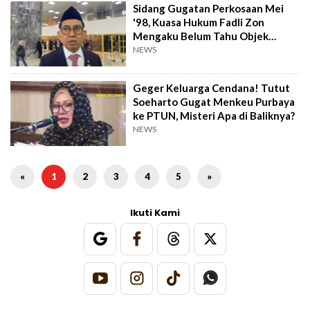
Sidang Gugatan Perkosaan Mei
'98, Kuasa Hukum Fadli Zon
Mengaku Belum Tahu Objek
Perkara
NEWS
Geger Keluarga Cendana! Tutut
Soeharto Gugat Menkeu Purbaya
ke PTUN, Misteri Apa di Baliknya?
NEWS
«
1
2
3
4
5
»
Ikuti Kami