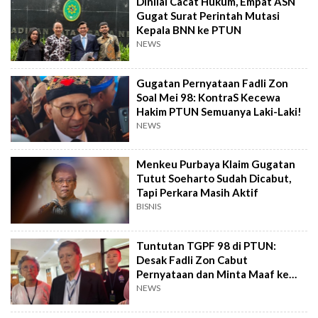
Dinilai Cacat Hukum, Empat ASN
Gugat Surat Perintah Mutasi
Kepala BNN ke PTUN
NEWS
Gugatan Pernyataan Fadli Zon
Soal Mei 98: KontraS Kecewa
Hakim PTUN Semuanya Laki-Laki!
NEWS
Menkeu Purbaya Klaim Gugatan
Tutut Soeharto Sudah Dicabut,
Tapi Perkara Masih Aktif
BISNIS
Tuntutan TGPF 98 di PTUN:
Desak Fadli Zon Cabut
Pernyataan dan Minta Maaf ke
Publik
NEWS