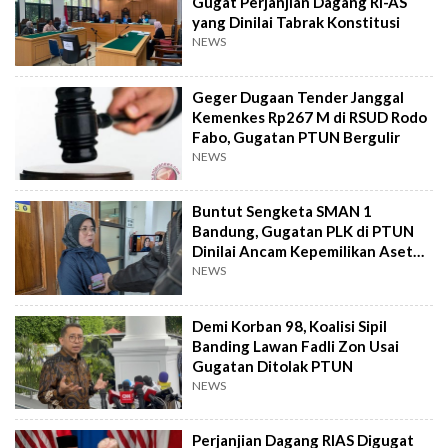
Gugat Perjanjian Dagang RI-AS
yang Dinilai Tabrak Konstitusi
NEWS
Geger Dugaan Tender Janggal
Kemenkes Rp267 M di RSUD Rodo
Fabo, Gugatan PTUN Bergulir
NEWS
Buntut Sengketa SMAN 1
Bandung, Gugatan PLK di PTUN
Dinilai Ancam Kepemilikan Aset
Negara
NEWS
Demi Korban 98, Koalisi Sipil
Banding Lawan Fadli Zon Usai
Gugatan Ditolak PTUN
NEWS
Perjanjian Dagang RIAS Digugat