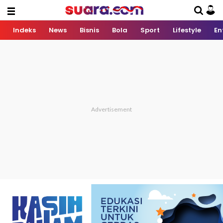
Indeks
News
Bisnis
Bola
Sport
Lifestyle
En