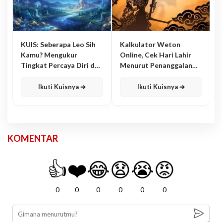
KUIS: Seberapa Leo Sih
Kalkulator Weton
Kamu? Mengukur
Online, Cek Hari Lahir
Tingkat Percaya Diri dan
Menurut Penanggalan
Karisma
Jawa
Ikuti Kuisnya ➔
Ikuti Kuisnya ➔
KOMENTAR
👍
❤️
😂
😧
😭
😡
0
0
0
0
0
0