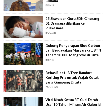
Gimana
BISNIS
25 Siswa dan Guru SDN Ciherang
01 Dramaga dilarikan ke
Puskesmas
BOGOR
Dukung Penyerapan Blue Carbon
dan Berdayakan Masyarakat, BTN
Tanam 10.000 Mangrove di Kuta
Bali
BISNIS
Bebas Ribet! 8 Tren Rambut
Keriting Pria untuk Wajah Kotak
yang Gampang Ditata
YOUR SAY
Viral Kisah Ketua RT Cuci Darah
Usai 10 Tahun Minum Air Galon Isi