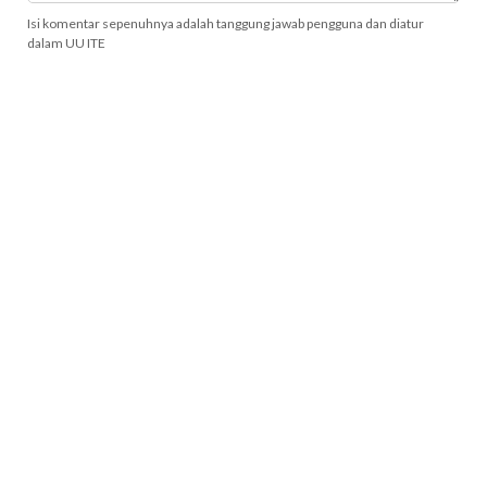
Isi komentar sepenuhnya adalah tanggung jawab pengguna dan diatur
dalam UU ITE