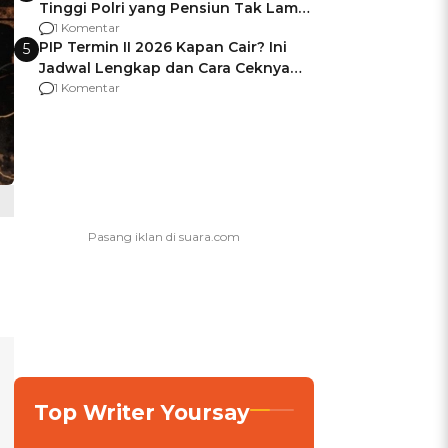
Tinggi Polri yang Pensiun Tak Lama
Usai Jadi Brigjen
1 Komentar
PIP Termin II 2026 Kapan Cair? Ini
5
Jadwal Lengkap dan Cara Ceknya
agar Dana Tidak Hangus!
1 Komentar
Top Writer Yoursay