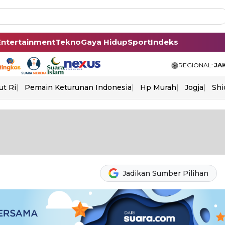
Entertainment
Tekno
Gaya Hidup
Sport
Indeks
REGIONAL:
JA
ut Ri
Pemain Keturunan Indonesia
Hp Murah
Jogja
Shi
Jadikan Sumber Pilihan