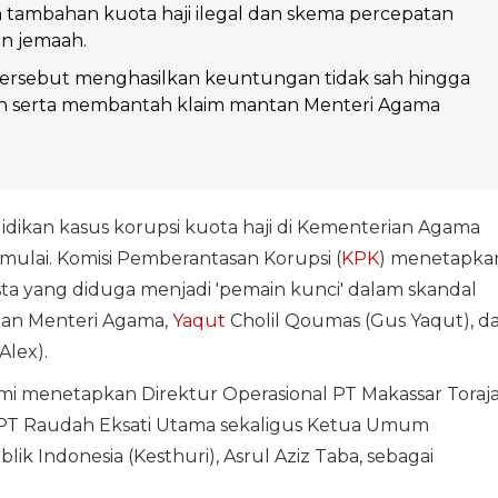
tambahan kuota haji ilegal dan skema percepatan
n jemaah.
tersebut menghasilkan keuntungan tidak sah hingga
iah serta membantah klaim mantan Menteri Agama
dikan kasus korupsi kuota haji di Kementerian Agama
mulai. Komisi Pemberantasan Korupsi (
KPK
) menetapka
ta yang diduga menjadi 'pemain kunci' dalam skandal
tan Menteri Agama,
Yaqut
Cholil Qoumas (Gus Yaqut), d
Alex).
smi menetapkan Direktur Operasional PT Makassar Toraj
s PT Raudah Eksati Utama sekaligus Ketua Umum
ik Indonesia (Kesthuri), Asrul Aziz Taba, sebagai