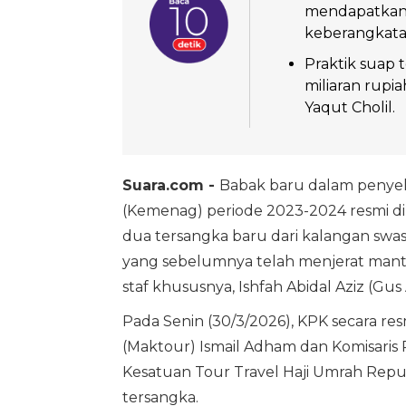
mendapatkan 
keberangkata
Praktik suap 
miliaran rup
Yaqut Cholil.
Suara.com -
Babak baru dalam penyeli
(Kemenag) periode 2023-2024 resmi di
dua tersangka baru dari kalangan swas
yang sebelumnya telah menjerat man
staf khususnya, Ishfah Abidal Aziz (Gus 
Pada Senin (30/3/2026), KPK secara re
(Maktour) Ismail Adham dan Komisari
Kesatuan Tour Travel Haji Umrah Republ
tersangka.