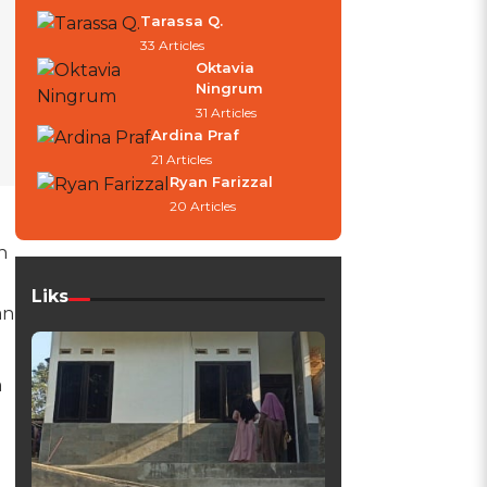
Tarassa Q.
33 Articles
Oktavia
Ningrum
31 Articles
Ardina Praf
21 Articles
Ryan Farizzal
20 Articles
n
Liks
an
a