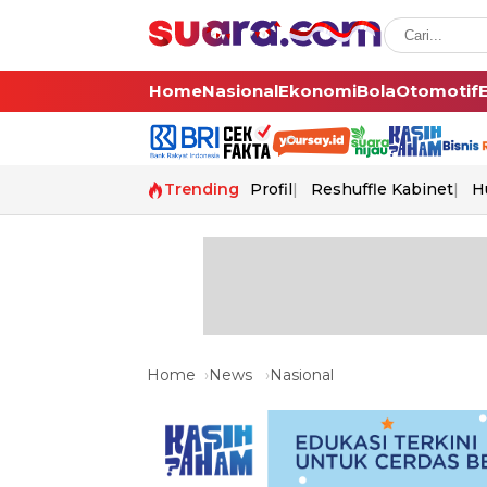
Home
Nasional
Ekonomi
Bola
Otomotif
Trending
Profil
Reshuffle Kabinet
H
Home
News
Nasional