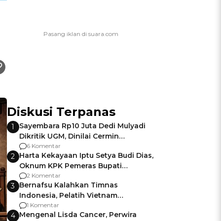
Diskusi Terpanas
Sayembara Rp10 Juta Dedi Mulyadi
1
Dikritik UGM, Dinilai Cermin
Gagalnya Negara Jamin Keamanan
6 Komentar
Harta Kekayaan Iptu Setya Budi Dias,
2
Oknum KPK Pemeras Bupati
Pemalang
2 Komentar
Bernafsu Kalahkan Timnas
3
Indonesia, Pelatih Vietnam
Berencana Pakai Jimat di Pakansari
1 Komentar
Mengenal Lisda Cancer, Perwira
4