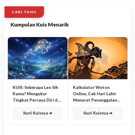
CARI TAHU
Kumpulan Kuis Menarik
KUIS: Seberapa Leo Sih
Kalkulator Weton
Kamu? Mengukur
Online, Cek Hari Lahir
Tingkat Percaya Diri dan
Menurut Penanggalan
Karisma
Jawa
Ikuti Kuisnya ➔
Ikuti Kuisnya ➔