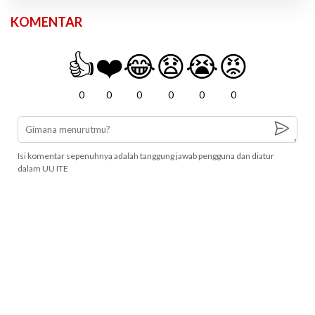
KOMENTAR
👍
❤️
😂
😧
😭
😡
0
0
0
0
0
0
Isi komentar sepenuhnya adalah tanggung jawab pengguna dan diatur
dalam UU ITE