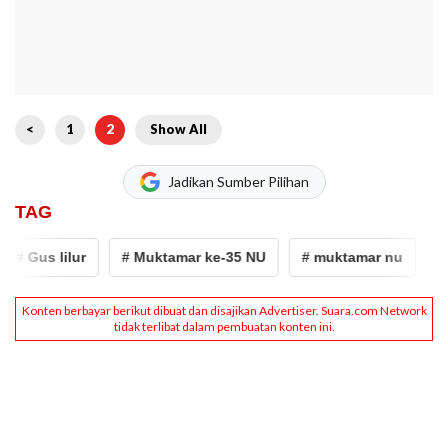
<
1
2
Show All
Jadikan Sumber Pilihan
TAG
# Gus lilur
# Muktamar ke-35 NU
# muktamar nu
# na