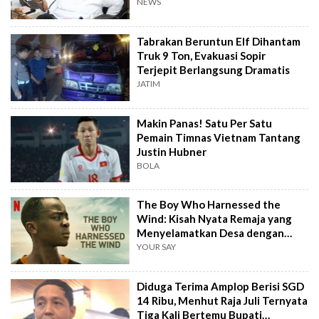
Makanan Jayapura
NEWS
Tabrakan Beruntun Elf Dihantam
Truk 9 Ton, Evakuasi Sopir
Terjepit Berlangsung Dramatis
JATIM
Makin Panas! Satu Per Satu
Pemain Timnas Vietnam Tantang
Justin Hubner
BOLA
The Boy Who Harnessed the
Wind: Kisah Nyata Remaja yang
Menyelamatkan Desa dengan
Kincir Angin
YOUR SAY
Diduga Terima Amplop Berisi SGD
14 Ribu, Menhut Raja Juli Ternyata
Tiga Kali Bertemu Bupati