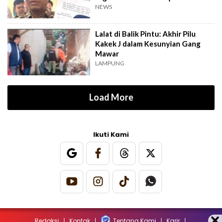
Kuansing
NEWS
Lalat di Balik Pintu: Akhir Pilu
Kakek J dalam Kesunyian Gang
Mawar
LAMPUNG
Load More
Ikuti Kami
Redaksi
Kontak
Tentang Kami
Karir