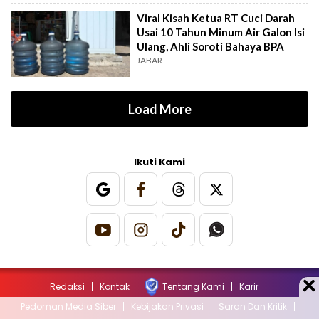
Viral Kisah Ketua RT Cuci Darah
Usai 10 Tahun Minum Air Galon Isi
Ulang, Ahli Soroti Bahaya BPA
JABAR
Load More
Ikuti Kami
Redaksi
Kontak
Tentang Kami
Karir
Pedoman Media Siber
Kebijakan Privasi
Saran Dan Kritik