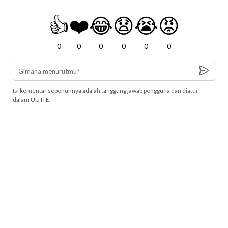
👍
❤️
😂
😧
😭
😡
0
0
0
0
0
0
Isi komentar sepenuhnya adalah tanggung jawab pengguna dan diatur
dalam UU ITE