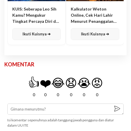
KUIS: Seberapa Leo Sih
Kalkulator Weton
Kamu? Mengukur
Online, Cek Hari Lahir
Tingkat Percaya Diri dan
Menurut Penanggalan
Karisma
Jawa
Ikuti Kuisnya ➔
Ikuti Kuisnya ➔
KOMENTAR
👍
❤️
😂
😧
😭
😡
0
0
0
0
0
0
Isi komentar sepenuhnya adalah tanggung jawab pengguna dan diatur
dalam UU ITE