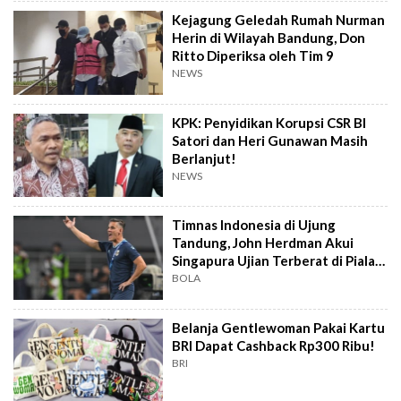
Kejagung Geledah Rumah Nurman
Herin di Wilayah Bandung, Don
Ritto Diperiksa oleh Tim 9
NEWS
KPK: Penyidikan Korupsi CSR BI
Satori dan Heri Gunawan Masih
Berlanjut!
NEWS
Timnas Indonesia di Ujung
Tandung, John Herdman Akui
Singapura Ujian Terberat di Piala
AFF 2026
BOLA
Belanja Gentlewoman Pakai Kartu
BRI Dapat Cashback Rp300 Ribu!
BRI