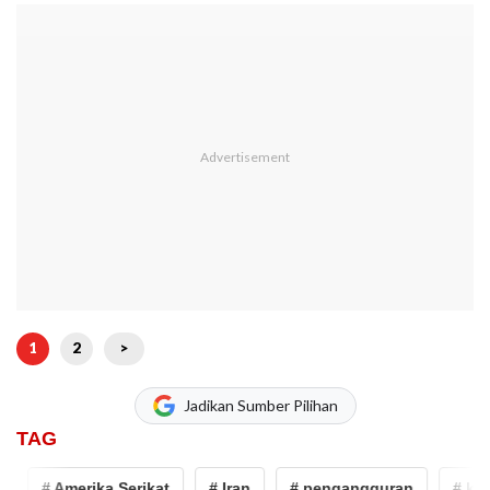
1
2
>
Jadikan Sumber Pilihan
TAG
# Amerika Serikat
# Iran
# pengangguran
# kemis