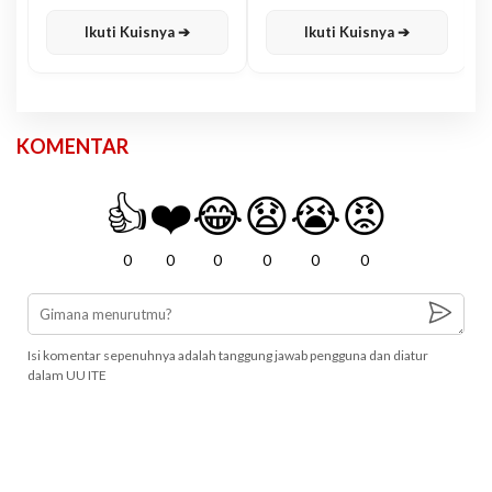
Karisma
Jawa
Ikuti Kuisnya ➔
Ikuti Kuisnya ➔
KOMENTAR
👍
❤️
😂
😧
😭
😡
0
0
0
0
0
0
Isi komentar sepenuhnya adalah tanggung jawab pengguna dan diatur
dalam UU ITE