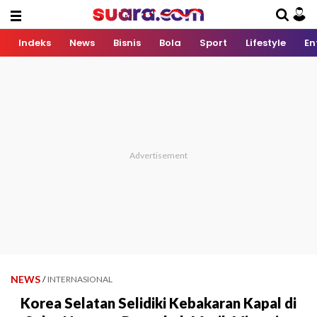
Indeks
News
Bisnis
Bola
Sport
Lifestyle
En
NEWS
/
INTERNASIONAL
Korea Selatan Selidiki Kebakaran Kapal di