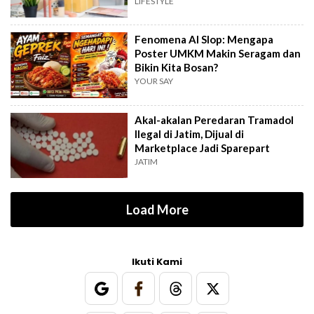
Hemat
LIFESTYLE
Fenomena AI Slop: Mengapa
Poster UMKM Makin Seragam dan
Bikin Kita Bosan?
YOUR SAY
Akal-akalan Peredaran Tramadol
Ilegal di Jatim, Dijual di
Marketplace Jadi Sparepart
JATIM
Load More
Ikuti Kami