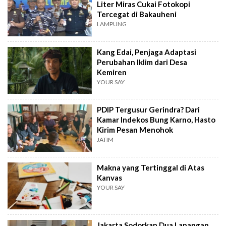
Liter Miras Cukai Fotokopi
Tercegat di Bakauheni
LAMPUNG
Kang Edai, Penjaga Adaptasi
Perubahan Iklim dari Desa
Kemiren
YOUR SAY
PDIP Tergusur Gerindra? Dari
Kamar Indekos Bung Karno, Hasto
Kirim Pesan Menohok
JATIM
Makna yang Tertinggal di Atas
Kanvas
YOUR SAY
Jakarta Sodorkan Dua Lapangan