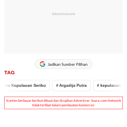
Jadikan Sumber Pilihan
TAG
res Kepulauan Seribu
# Argadija Putra
# kepulauan serib