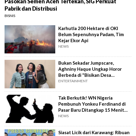
Pasokan Semen Aceh Tertekan, SIG Perkuat
Pabrik dan Distribusi
BISNIS
Karhutla 200 Hektare di OKI
Belum Sepenuhnya Padam, Tim
Kejar Ekor Api
NEWS
Bukan Sekadar Jumpscare,
Aghniny Haque Ungkap Horor
Berbeda di "Bisikan Desa
Gringsing"
ENTERTAINMENT
Tak Berkutik! WN Nigeria
Pembunuh Yonkeu Ferdinand di
Pasar Baru Ditangkap 15 Menit
Setelah Kejadian
NEWS
Siasat Licik dari Karawang: Ribuan