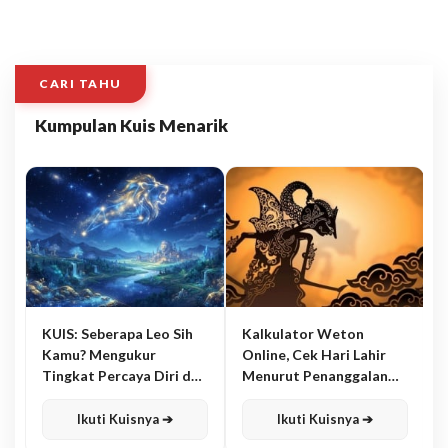
CARI TAHU
Kumpulan Kuis Menarik
KUIS: Seberapa Leo Sih
Kalkulator Weton
Kamu? Mengukur
Online, Cek Hari Lahir
Tingkat Percaya Diri dan
Menurut Penanggalan
Karisma
Jawa
Ikuti Kuisnya ➔
Ikuti Kuisnya ➔