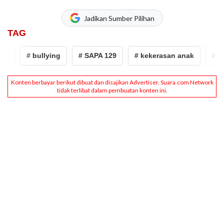
Jadikan Sumber Pilihan
TAG
# bullying
# SAPA 129
# kekerasan anak
# per