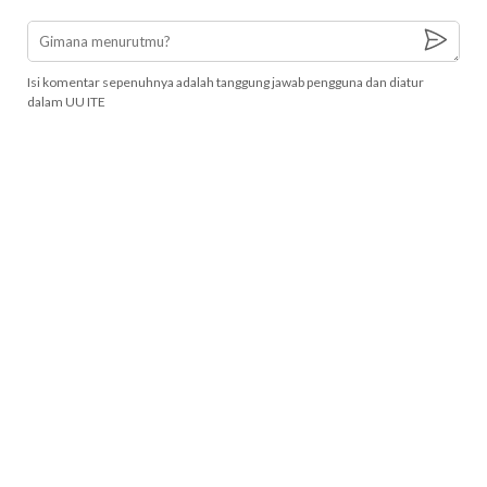
Isi komentar sepenuhnya adalah tanggung jawab pengguna dan diatur
dalam UU ITE