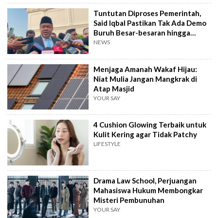
Tuntutan Diproses Pemerintah,
Said Iqbal Pastikan Tak Ada Demo
Buruh Besar-besaran hingga
September
NEWS
Menjaga Amanah Wakaf Hijau:
Niat Mulia Jangan Mangkrak di
Atap Masjid
YOUR SAY
4 Cushion Glowing Terbaik untuk
Kulit Kering agar Tidak Patchy
LIFESTYLE
Drama Law School, Perjuangan
Mahasiswa Hukum Membongkar
Misteri Pembunuhan
YOUR SAY