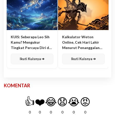
KUIS: Seberapa Leo Sih
Kalkulator Weton
Kamu? Mengukur
Online, Cek Hari Lahir
Tingkat Percaya Diri dan
Menurut Penanggalan
Karisma
Jawa
Ikuti Kuisnya ➔
Ikuti Kuisnya ➔
KOMENTAR
👍
❤️
😂
😧
😭
😡
0
0
0
0
0
0