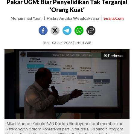
Pakar UGM: Biar Penyelidikan Tak Terganjal
'Orang Kuat'
Muhammad Yasir
Hiskia Andika Weadcaksana
Suara.Com
Rabu, 03 Juni 2026 | 14:14 WIB
Perbesar
Siluet Mantan Kepala BGN Dadan Hindayana saat memberikan
keterangan dalam konferensi pers Evaluasi BGN terkait Program