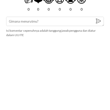
0
0
0
0
0
0
Isi komentar sepenuhnya adalah tanggung jawab pengguna dan diatur
dalam UU ITE