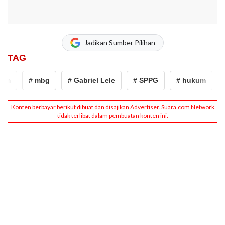
Jadikan Sumber Pilihan
TAG
# mbg
# Gabriel Lele
# SPPG
# hukum
# Da