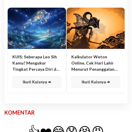
KUIS: Seberapa Leo Sih
Kalkulator Weton
Kamu? Mengukur
Online, Cek Hari Lahir
Tingkat Percaya Diri dan
Menurut Penanggalan
Karisma
Jawa
Ikuti Kuisnya ➔
Ikuti Kuisnya ➔
KOMENTAR
👍
❤️
😂
😧
😭
😡