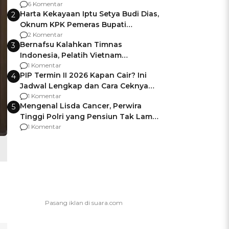
Gagalnya Negara Jamin Keamanan
6 Komentar
Harta Kekayaan Iptu Setya Budi Dias,
2
Oknum KPK Pemeras Bupati
Pemalang
2 Komentar
Bernafsu Kalahkan Timnas
3
Indonesia, Pelatih Vietnam
Berencana Pakai Jimat di Pakansari
1 Komentar
PIP Termin II 2026 Kapan Cair? Ini
4
Jadwal Lengkap dan Cara Ceknya
agar Dana Tidak Hangus!
1 Komentar
Mengenal Lisda Cancer, Perwira
5
Tinggi Polri yang Pensiun Tak Lama
Usai Jadi Brigjen
1 Komentar