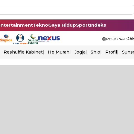
Entertainment
Tekno
Gaya Hidup
Sport
Indeks
REGIONAL:
JA
Reshuffle Kabinet
Hp Murah
Jogja
Shio
Profil
Suns