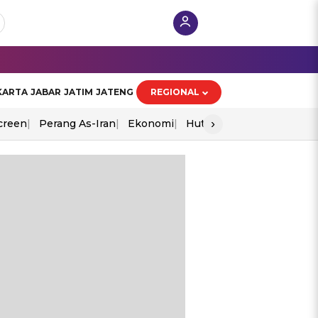
KARTA
JABAR
JATIM
JATENG
REGIONAL
›
creen
Perang As-Iran
Ekonomi
Hut Ri