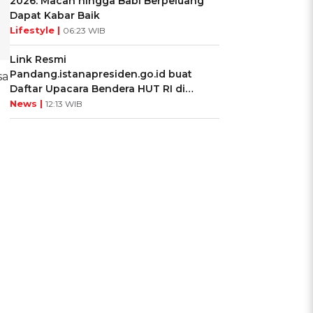
2026: Macan hingga Babi Berpeluang
Dapat Kabar Baik
Lifestyle |
06:23 WIB
Link Resmi
Pandang.istanapresiden.go.id buat
sa
Daftar Upacara Bendera HUT RI di
Istana Negara
News |
12:13 WIB