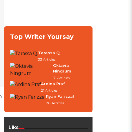
Top Writer Yoursay
Tarassa Q.
33 Articles
Oktavia
Ningrum
31 Articles
Ardina Praf
21 Articles
h
Ryan Farizzal
20 Articles
Liks