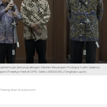
 pertemuan tertutup dengan Menteri Keuangan Purbaya Yudhi Sadewa,
egara Prasetyo Hadi di DPR, Sabtu (6/6/2026). [Tangkap Layar]