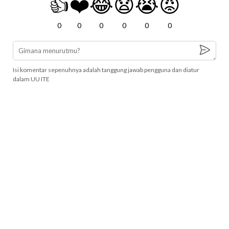
👍
❤️
😂
😧
😭
😡
0
0
0
0
0
0
Isi komentar sepenuhnya adalah tanggung jawab pengguna dan diatur
dalam UU ITE