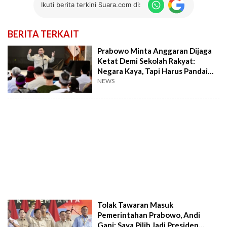
Ikuti berita terkini Suara.com di:
BERITA TERKAIT
Prabowo Minta Anggaran Dijaga
Ketat Demi Sekolah Rakyat:
Negara Kaya, Tapi Harus Pandai
Mengelola
NEWS
Tolak Tawaran Masuk
Pemerintahan Prabowo, Andi
Gani: Saya Pilih Jadi Presiden