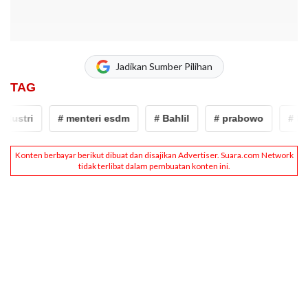
Jadikan Sumber Pilihan
TAG
tri
# menteri esdm
# Bahlil
# prabowo
# kspsi