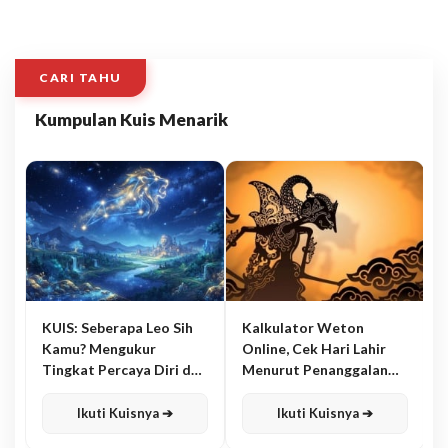
CARI TAHU
Kumpulan Kuis Menarik
KUIS: Seberapa Leo Sih
Kalkulator Weton
Kamu? Mengukur
Online, Cek Hari Lahir
Tingkat Percaya Diri dan
Menurut Penanggalan
Karisma
Jawa
Ikuti Kuisnya ➔
Ikuti Kuisnya ➔