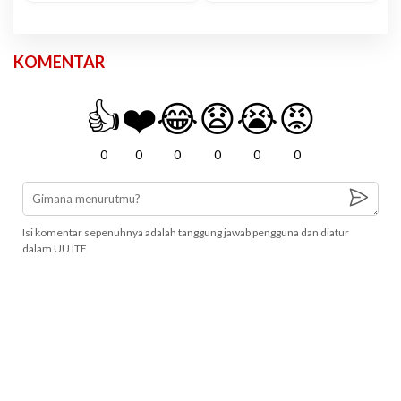
KOMENTAR
👍
❤️
😂
😧
😭
😡
0
0
0
0
0
0
Isi komentar sepenuhnya adalah tanggung jawab pengguna dan diatur
dalam UU ITE