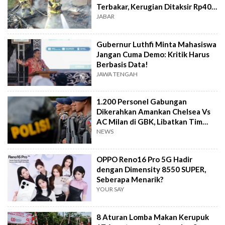
Terbakar, Kerugian Ditaksir Rp40
Juta
JABAR
Gubernur Luthfi Minta Mahasiswa
Jangan Cuma Demo: Kritik Harus
Berbasis Data!
JAWA TENGAH
1.200 Personel Gabungan
Dikerahkan Amankan Chelsea Vs
AC Milan di GBK, Libatkan Tim
Jibom hingga K-9
NEWS
OPPO Reno16 Pro 5G Hadir
dengan Dimensity 8550 SUPER,
Seberapa Menarik?
YOUR SAY
8 Aturan Lomba Makan Kerupuk