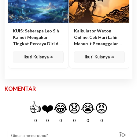
KUIS: Seberapa Leo Sih
Kalkulator Weton
Kamu? Mengukur
Online, Cek Hari Lahir
Tingkat Percaya Diri dan
Menurut Penanggalan
Karisma
Jawa
Ikuti Kuisnya ➔
Ikuti Kuisnya ➔
KOMENTAR
👍
❤️
😂
😧
😭
😡
0
0
0
0
0
0