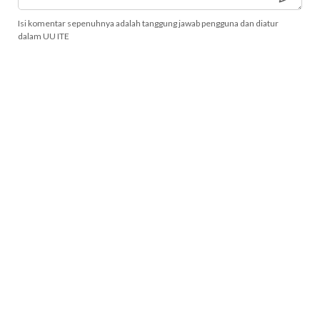
Isi komentar sepenuhnya adalah tanggung jawab pengguna dan diatur
dalam UU ITE