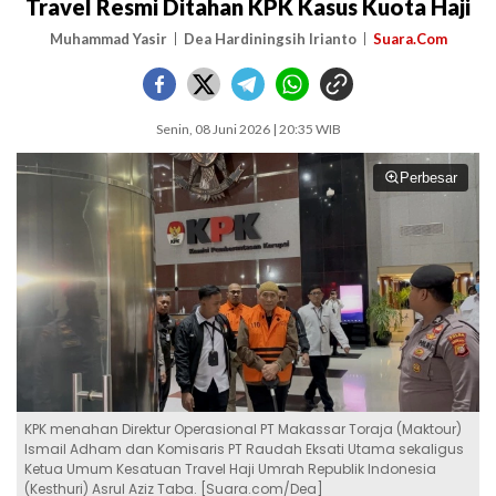
Travel Resmi Ditahan KPK Kasus Kuota Haji
Muhammad Yasir
Dea Hardiningsih Irianto
Suara.Com
Senin, 08 Juni 2026 | 20:35 WIB
Perbesar
KPK menahan Direktur Operasional PT Makassar Toraja (Maktour)
Ismail Adham dan Komisaris PT Raudah Eksati Utama sekaligus
Ketua Umum Kesatuan Travel Haji Umrah Republik Indonesia
(Kesthuri) Asrul Aziz Taba. [Suara.com/Dea]