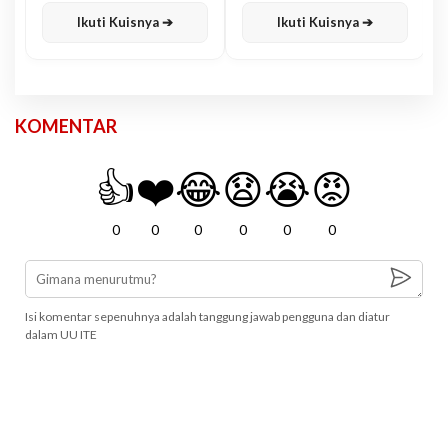
Ikuti Kuisnya ➔
Ikuti Kuisnya ➔
KOMENTAR
👍
❤️
😂
😧
😭
😡
0
0
0
0
0
0
Isi komentar sepenuhnya adalah tanggung jawab pengguna dan diatur
dalam UU ITE