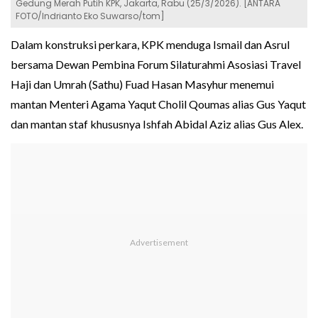
Gedung Merah Putih KPK, Jakarta, Rabu (25/3/2026). [ANTARA
FOTO/Indrianto Eko Suwarso/tom]
Dalam konstruksi perkara, KPK menduga Ismail dan Asrul
bersama Dewan Pembina Forum Silaturahmi Asosiasi Travel
Haji dan Umrah (Sathu) Fuad Hasan Masyhur menemui
mantan Menteri Agama Yaqut Cholil Qoumas alias Gus Yaqut
dan mantan staf khususnya Ishfah Abidal Aziz alias Gus Alex.