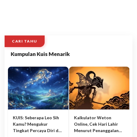
CARI TAHU
Kumpulan Kuis Menarik
KUIS: Seberapa Leo Sih
Kalkulator Weton
Kamu? Mengukur
Online, Cek Hari Lahir
Tingkat Percaya Diri dan
Menurut Penanggalan
Karisma
Jawa