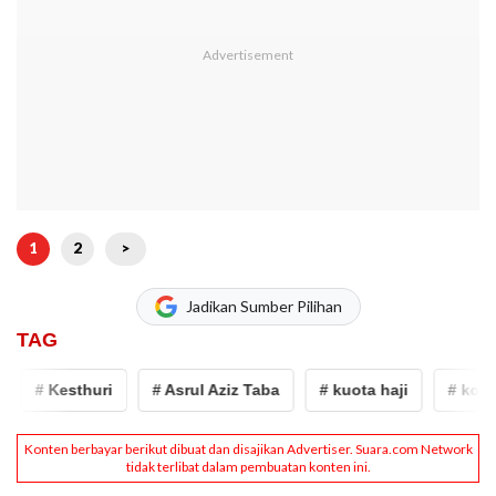
1
2
>
Jadikan Sumber Pilihan
TAG
# Kesthuri
# Asrul Aziz Taba
# kuota haji
# korupsi