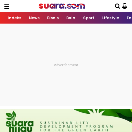
Indeks
News
Bisnis
Bola
Sport
Lifestyle
En