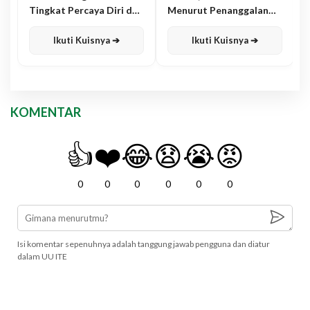
Tingkat Percaya Diri dan
Menurut Penanggalan
Karisma
Jawa
Ikuti Kuisnya ➔
Ikuti Kuisnya ➔
KOMENTAR
👍
❤️
😂
😧
😭
😡
0
0
0
0
0
0
Isi komentar sepenuhnya adalah tanggung jawab pengguna dan diatur
dalam UU ITE