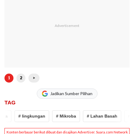
1
2
>
Jadikan Sumber Pilihan
TAG
a
# lingkungan
# Mikroba
# Lahan Basah
# emi