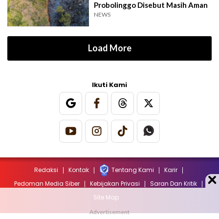
Probolinggo Disebut Masih Aman
NEWS
Load More
Ikuti Kami
Redaksi
Kontak
Tentang Kami
Karir
Pedoman Media Siber
Kebijakan Privasi
Saran Dan Kritik
Site Map