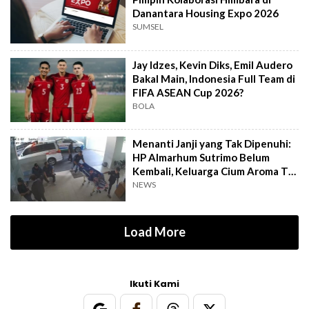
Danantara Housing Expo 2026
SUMSEL
Jay Idzes, Kevin Diks, Emil Audero
Bakal Main, Indonesia Full Team di
FIFA ASEAN Cup 2026?
BOLA
Menanti Janji yang Tak Dipenuhi:
HP Almarhum Sutrimo Belum
Kembali, Keluarga Cium Aroma Tak
Beres
NEWS
Load More
Ikuti Kami