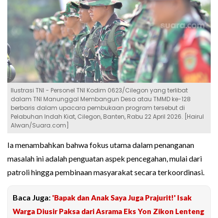
Ilustrasi TNI - Personel TNI Kodim 0623/Cilegon yang terlibat
dalam TNI Manunggal Membangun Desa atau TMMD ke-128
berbaris dalam upacara pembukaan program tersebut di
Pelabuhan Indah Kiat, Cilegon, Banten, Rabu 22 April 2026. [Hairul
Alwan/Suara.com]
Ia menambahkan bahwa fokus utama dalam penanganan
masalah ini adalah penguatan aspek pencegahan, mulai dari
patroli hingga pembinaan masyarakat secara terkoordinasi.
Baca Juga:
'Bapak dan Anak Saya Juga Prajurit!' Isak
Warga Diusir Paksa dari Asrama Eks Yon Zikon Lenteng