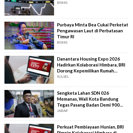
BISNIS
Purbaya Minta Bea Cukai Perketat
Pengawasan Laut di Perbatasan
Timur RI
BISNIS
Danantara Housing Expo 2026
Hadirkan Kolaborasi Himbara, BRI
Dorong Kepemilikan Rumah
Masyarakat
SULSEL
Sengketa Lahan SDN 026
Memanas, Wali Kota Bandung
Tegas Pasang Badan Demi 900
Siswa
JABAR
Perkuat Pembiayaan Hunian, BRI
Pimpin Kolaborasi Himbara di