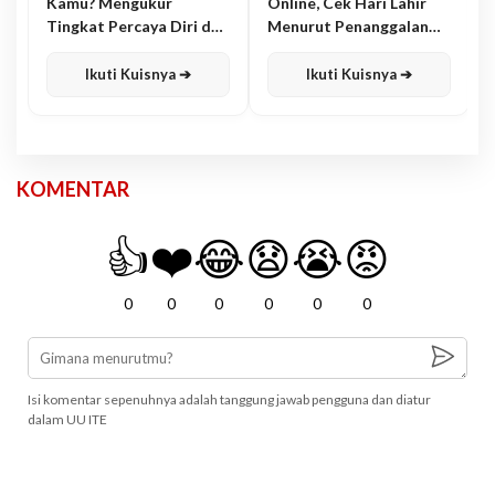
Kamu? Mengukur
Online, Cek Hari Lahir
Tingkat Percaya Diri dan
Menurut Penanggalan
Karisma
Jawa
Ikuti Kuisnya ➔
Ikuti Kuisnya ➔
KOMENTAR
👍
❤️
😂
😧
😭
😡
0
0
0
0
0
0
Isi komentar sepenuhnya adalah tanggung jawab pengguna dan diatur
dalam UU ITE