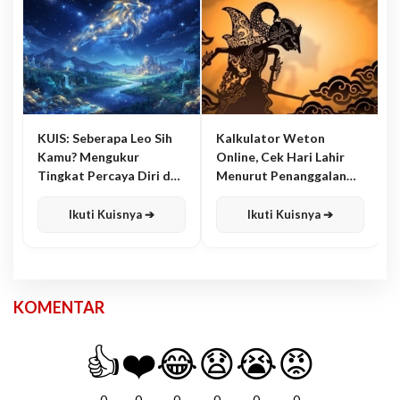
KUIS: Seberapa Leo Sih
Kalkulator Weton
Kamu? Mengukur
Online, Cek Hari Lahir
Tingkat Percaya Diri dan
Menurut Penanggalan
Karisma
Jawa
Ikuti Kuisnya ➔
Ikuti Kuisnya ➔
KOMENTAR
👍
❤️
😂
😧
😭
😡
0
0
0
0
0
0