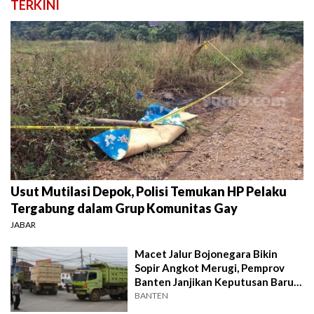
TERKINI
Usut Mutilasi Depok, Polisi Temukan HP Pelaku
Tergabung dalam Grup Komunitas Gay
JABAR
Macet Jalur Bojonegara Bikin
Sopir Angkot Merugi, Pemprov
Banten Janjikan Keputusan Baru 4
Hari Lagi
BANTEN