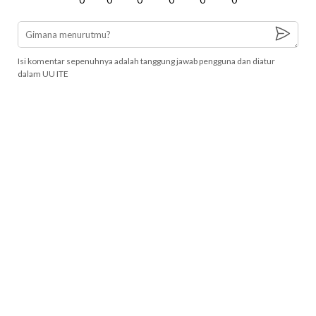
Isi komentar sepenuhnya adalah tanggung jawab pengguna dan diatur
dalam UU ITE