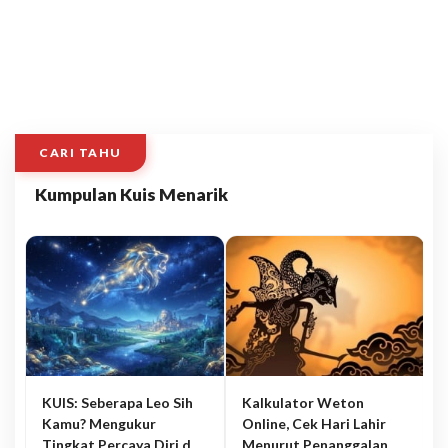
CARI TAHU
Kumpulan Kuis Menarik
KUIS: Seberapa Leo Sih
Kalkulator Weton
Kamu? Mengukur
Online, Cek Hari Lahir
Tingkat Percaya Diri dan
Menurut Penanggalan