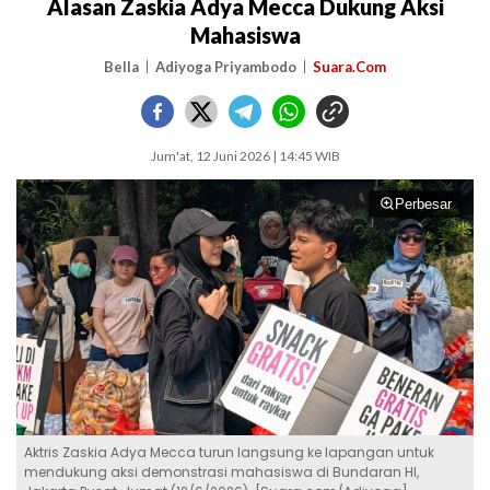
Alasan Zaskia Adya Mecca Dukung Aksi
Mahasiswa
Bella
Adiyoga Priyambodo
Suara.Com
Jum'at, 12 Juni 2026 | 14:45 WIB
Perbesar
Aktris Zaskia Adya Mecca turun langsung ke lapangan untuk
mendukung aksi demonstrasi mahasiswa di Bundaran HI,