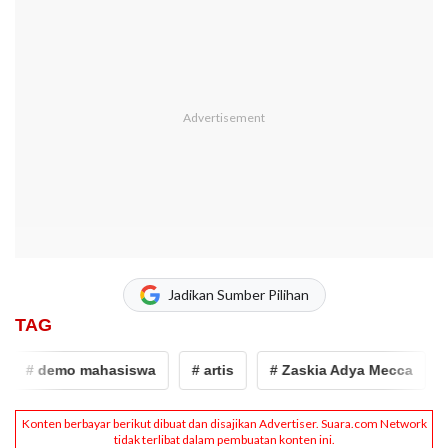
Jadikan Sumber Pilihan
TAG
# demo mahasiswa
# artis
# Zaskia Adya Mecca
# 