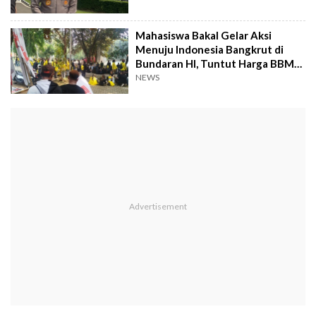
Mahasiswa Bakal Gelar Aksi
Menuju Indonesia Bangkrut di
Bundaran HI, Tuntut Harga BBM
Diturunkan
NEWS