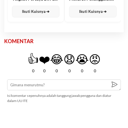
Karisma
Jawa
Ikuti Kuisnya ➔
Ikuti Kuisnya ➔
KOMENTAR
👍
❤️
😂
😧
😭
😡
0
0
0
0
0
0
Isi komentar sepenuhnya adalah tanggung jawab pengguna dan diatur
dalam UU ITE