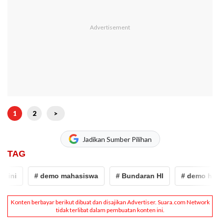
1
2
>
Jadikan Sumber Pilihan
TAG
ini
# demo mahasiswa
# Bundaran HI
# demo hari i