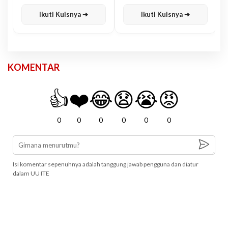
Karisma
Jawa
Ikuti Kuisnya ➔
Ikuti Kuisnya ➔
KOMENTAR
👍
❤️
😂
😧
😭
😡
0
0
0
0
0
0
Isi komentar sepenuhnya adalah tanggung jawab pengguna dan diatur
dalam UU ITE